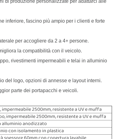
i di produzione personalizzate per adattarci alle
nferiore, fascino più ampio per i clienti e forte
aterale per accogliere da 2 a 4+ persone.
gliora la compatibilità con il veicolo.
ppo, rivestimenti impermeabili e telai in alluminio
del logo, opzioni di annesse e layout interni.
ior parte dei portapacchi e veicoli.
, impermeabile 2500mm, resistente a UV e muffa
po, impermeabile 2500mm, resistente a UV e muffa
in alluminio anodizzato
inio con isolamento in plastica
tà spessore 60mm con copertura lavabile