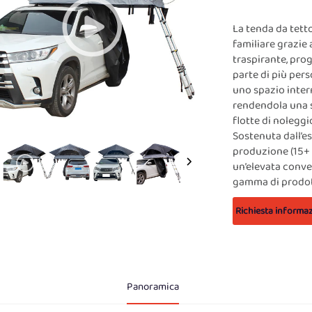
La tenda da tetto
familiare grazie 
traspirante, pro
parte di più pers
uno spazio inter
rendendola una sc
flotte di nolegg
Sostenuta dall’e
produzione (15+ 
un’elevata conve
gamma di prodott
Richiesta informaz
Panoramica