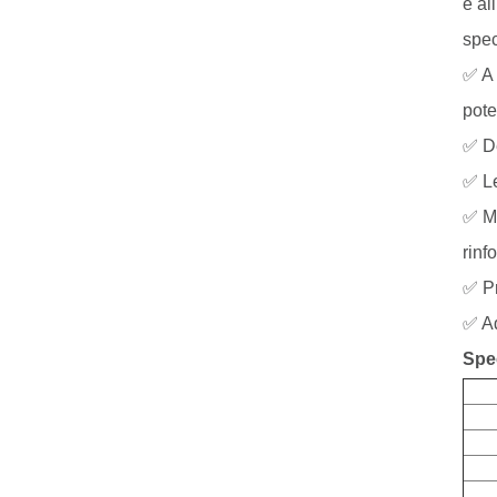
e al
spec
✅ A 
pote
✅ De
✅ Le
✅ Ma
rinf
✅ Pr
✅ Ad
Spec