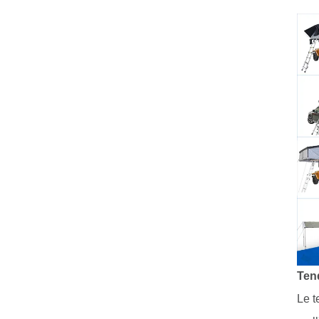
Tend
Le t