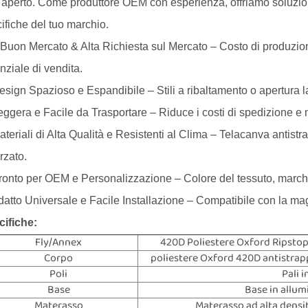
l'aperto. Come produttore OEM con esperienza, offriamo soluzion
ifiche del tuo marchio.
Buon Mercato & Alta Richiesta sul Mercato – Costo di produzione i
nziale di vendita.
sign Spazioso e Espandibile – Stili a ribaltamento o apertura l
ggera e Facile da Trasportare – Riduce i costi di spedizione e mi
teriali di Alta Qualità e Resistenti al Clima – Telacanva antistra
orzato.
onto per OEM e Personalizzazione – Colore del tessuto, marchio 
atto Universale e Facile Installazione – Compatibile con la magg
ifiche:
Fly/Annex
420D Poliestere Oxford Ripstop
Corpo
poliestere Oxford 420D antistrap
Poli
Pali 
Base
Base in allum
Materasso
Materasso ad alta densi