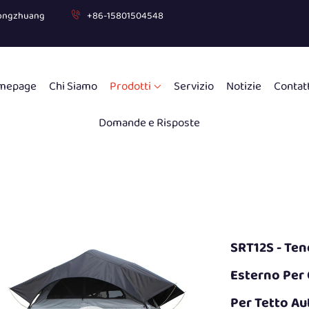
uogongzhuang
+86-15801504548
mepage
Chi Siamo
Prodotti
Servizio
Notizie
Contat
Domande e Risposte
SRT12S - Ten
Esterno Per 
Per Tetto Au