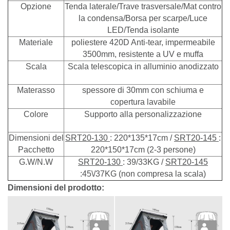
Opzione
Tenda laterale/Trave trasversale/Mat contro
la condensa/Borsa per scarpe/Luce
LED/Tenda isolante
Materiale
poliestere 420D Anti-tear, impermeabile
3500mm, resistente a UV e muffa
Scala
Scala telescopica in alluminio anodizzato
Materasso
spessore di 30mm con schiuma e
copertura lavabile
Colore
Supporto alla personalizzazione
Dimensioni del
SRT20-130
: 220*135*17cm /
SRT20-145
:
Pacchetto
220*150*17cm (2-3 persone)
G.W/N.W
SRT20-130
: 39/33KG /
SRT20-145
:45\/37KG (non compresa la scala)
Dimensioni del prodotto: