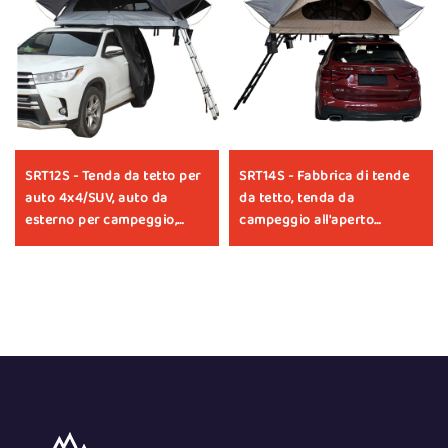
SRT12S - Tenda da tetto per
SRT14S - Fabbrica di tende
auto 4x4/SUV, auto da
da tetto, tenda da
esterno per campeggio,
campeggio all'aperto
tenda rigida in alluminio per
personalizzata e
tetto auto
impermeabile per tetto auto,
accessori universali per
auto 4x4