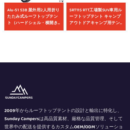
Alu-51 53B 屋外用2人用折り
SRT11S RTT工場製SUV車用ル
たたみ式ルーフトップテン
ーフトップテント キャンプ
ト（ハードシェル・横開き
アウトドアキャンプ用テン
型）、アルミニウム製キャ
ト ルーフトップテント 車用
ンプテント、車載オフロー
品
ドアクセサリー、4×4対応
2009年からルーフトップテントの設計と輸出に特化し、
Sunday Campersは高品質素材、厳格な品質管理、そして
世界中の配送を提供するカスタムOEM/ODMソリューショ