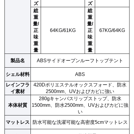
ズ
ズ
総
総
重
重
量/
量/
正
64KG/61KG
正
67KG/64KG
味
味
重
重
量
量
製品名
ABSサイドオープンルーフトップテント
シェル材料
ABS
レインフラ
420Dポリエステルオックスフォード、防水
イ素材
2500mm、UVおよびカビに強い
280gキャンバスリップストップ、防水
本体材質
1500mm、防水2500mm、UVおよびカビに強
い
マットレス
防水可能な洗濯可能な高密度5cmマットレス