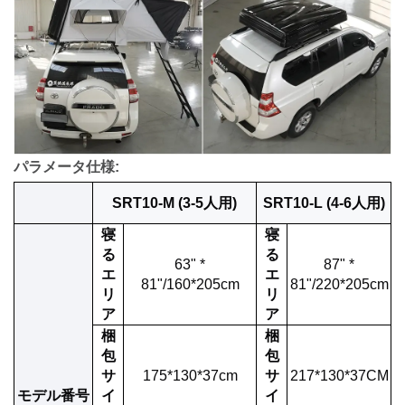
パラメータ仕様:
SRT10-M (3-5人用)
SRT10-L (4-6人用)
寝
寝
る
る
63" *
87" *
エ
エ
81"/160*205cm
81"/220*205cm
リ
リ
ア
ア
梱
梱
包
包
サ
175*130*37cm
サ
217*130*37CM
モデル番号
イ
イ