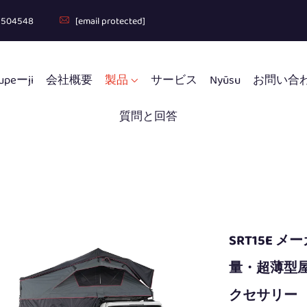
1504548
[email protected]
upeーji
会社概要
製品
サービス
Nyūsu
お問い合
質問と回答
SRT15E 
量・超薄型屋
クセサリー