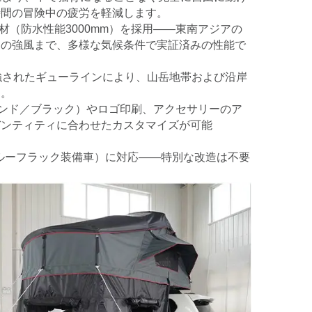
時間の冒険中の疲労を軽減します。
材（防水性能3000mm）を採用――東南アジアの
部の強風まで、多様な気候条件で実証済みの性能で
強されたギューラインにより、山岳地帯および沿岸
ん。
サンド／ブラック）やロゴ印刷、アクセサリーのア
デンティティに合わせたカスタマイズが可能
（ルーフラック装備車）に対応――特別な改造は不要