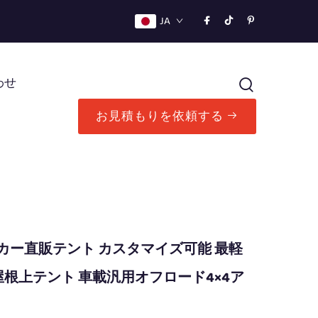
JA
わせ
お見積もりを依頼する
メーカー直販テント カスタマイズ可能 最軽
根上テント 車載汎用オフロード4×4ア