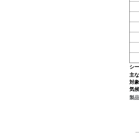
シ
主
対
気
製