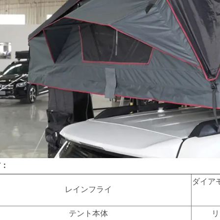
材：
ダイア
レインフライ
テント本体
リ