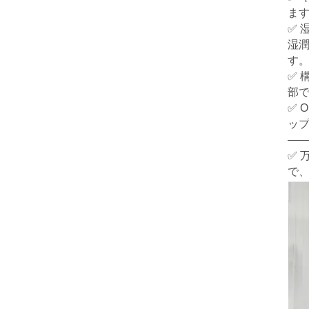
ま
✅ 
湿
す
✅
部
✅ 
ッ
――
✅ 
で、