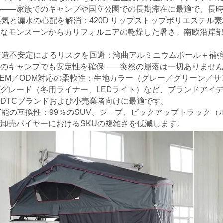
す――家族でのキャンプや国立公園での長期滞在に最適で、長
湿気と漏水の心配を解消：420D リップストップポリエステル素
潤なモンスーンからカリフォルニアの乾燥した暑さ、南欧沿岸
。
 構造不安定によるリスクを回避：湾曲アルミニウムポール＋補
でのキャンプでも安定性を確保――突然の崩落は一切ありませ
OEM／ODM対応の柔軟性：生地カラー（グレー／グリーン／
プグレード（冬用ライナー、LEDライト）など、ブランドアイ
DTCブランドおよび小売業者向けに最適です。
万能の互換性：99％のSUV、ジープ、ピックアップトラック
卸売バイヤーにおけるSKUの複雑さを低減します。