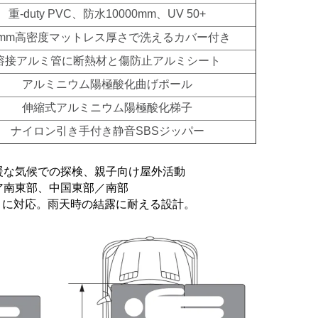
重-duty PVC、防水10000mm、UV 50+
0mm高密度マットレス厚さで洗えるカバー付き
溶接アルミ管に断熱材と傷防止アルミシート
アルミニウム陽極酸化曲げポール
伸縮式アルミニウム陽極酸化梯子
ナイロン引き手付き静音SBSジッパー
暖な気候での探検、親子向け屋外活動
ア南東部、中国東部／南部
℃）に対応。雨天時の結露に耐える設計。