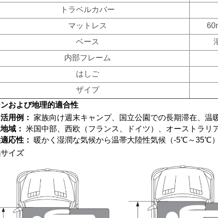
トラベルカバー
マットレス
6
ベース
内部フレーム
はしご
ザイプ
ーンおよび地理的適合性
な活用例：
家族向け週末キャンプ、国立公園での長期滞在、温
象地域：
米国中部、西欧（フランス、ドイツ）、オーストラリ
候適応性：
暖かく湿潤な気候から温帯大陸性気候（-5℃～35
品サイズ