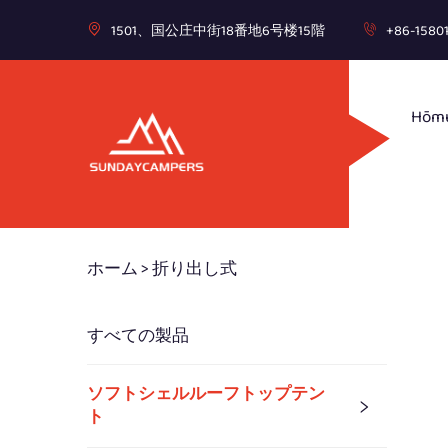
1501、国公庄中街18番地6号楼15階
+86-1580
Hōm
ホーム >
折り出し式
すべての製品
ソフトシェルルーフトップテン
ト