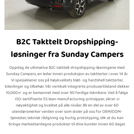
B2C Takttelt Dropshipping-
løsninger fra Sunday Campers
Oppdag de ultimative B2C takttelt dropshipping-løsningene med
Sunday Campers, en leder innen produksjon av taktterter i over 14 år.
Vi spesialiserer oss på høykvalitets bløt- og hardshell taktterter,
bilavlinger og tilbehør. Vår vertikalt integrerte produsertilstand dekker
10,000㎡ og er bemannet med over 90 ferdige teknikere. Ved å følge
ISO-sertifiserte 5S lean-manufacturing-prinsipper, sikrer vi
nøyaktighet og kvalitet på alle nivåer. Bli en del av over 60
utendørsmerker verden over som stoler på oss for OEM/ODM-
tjenester, teknisk rådgiving og hurtig prototyping, slik at du kan
bringe markedserdegne produkter til dine kunder innen 60 dager.