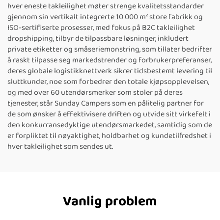
hver eneste takleilighet møter strenge kvalitetsstandarder
gjennom sin vertikalt integrerte 10 000 m² store fabrikk og
ISO-sertifiserte prosesser, med fokus på B2C takleilighet
dropshipping, tilbyr de tilpassbare løsninger, inkludert
private etiketter og småseriemonstring, som tillater bedrifter
å raskt tilpasse seg markedstrender og forbrukerpreferanser,
deres globale logistikknettverk sikrer tidsbestemt levering til
sluttkunder, noe som forbedrer den totale kjøpsopplevelsen,
og med over 60 utendørsmerker som stoler på deres
tjenester, står Sunday Campers som en pålitelig partner for
de som ønsker å effektivisere driften og utvide sitt virkefelt i
den konkurransedyktige utendørsmarkedet, samtidig som de
er forpliktet til nøyaktighet, holdbarhet og kundetilfredshet i
hver takleilighet som sendes ut.
Vanlig problem