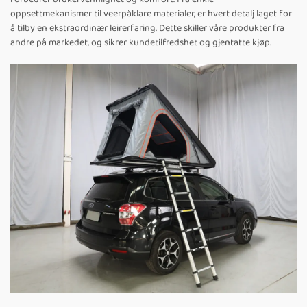
oppsettmekanismer til veerpåklare materialer, er hvert detalj laget for
å tilby en ekstraordinær leirerfaring. Dette skiller våre produkter fra
andre på markedet, og sikrer kundetilfredshet og gjentatte kjøp.