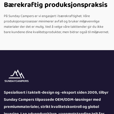
Bærekraftig produksjonspraksis
På Sunday Campers er vi engasjert i bærekraftighet. Våre
produksjonsprosesser minimerer avfall og bruker miljøvennlige
materialer der det er mulig. Ved å velge våre takttender gir du ikke
bare kundene dine kvalitetsprodukter, men bidrar også til miljøvernet.
Spesialisert i taktelt-design og -eksport siden 2009, tilbyr
Sunday Campers tilpassede OEM/ODM-løsninger med
premiummaterialer, strikt kvalitetskontroll og global
levering. Lag advendyrsklare, vannmotstandige telt for