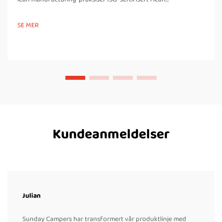
manufacturing Det finnes flere fordeler forbundet med å være
ISO-sertifisert i våre lean manufacturing-prosesser, inkludert
SE MER
forbedringer i...
Kundeanmeldelser
Julian
Sunday Campers har transformert vår produktlinje med