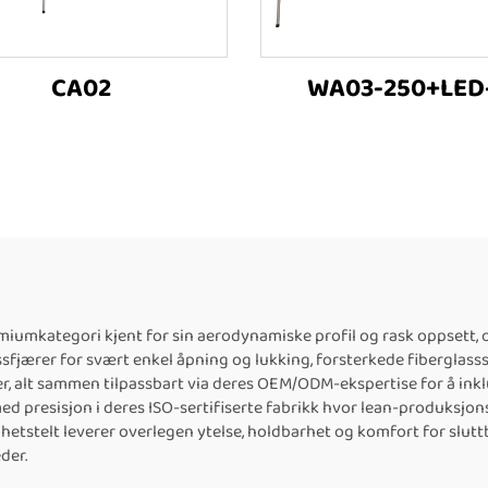
CA02
WA03-250+LED
remiumkategori kjent for sin aerodynamiske profil og rask oppsett
jærer for svært enkel åpning og lukking, forsterkede fiberglasssk
, alt sammen tilpassbart via deres OEM/ODM-ekspertise for å in
ed presisjon i deres ISO-sertifiserte fabrikk hvor lean-produksjo
lighetstelt leverer overlegen ytelse, holdbarhet og komfort for sl
der.