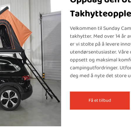
Takhytteopple
Velkommen til Sunday Campe
takhytter. Med over 14 år a
er vi stolte på å levere inn
utendørsentusiaster. Våre c
oppsett og maksimal komfor
campingutfordringer. Utfor
deg med å nyte det store u
Få et tilbud