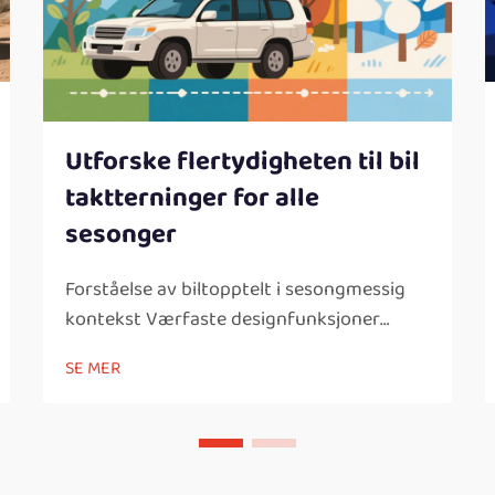
Utforske flertydigheten til bil
taktterninger for alle
sesonger
Forståelse av biltopptelt i sesongmessig
kontekst Værfaste designfunksjoner
Nøkkelegenskaper å se etter i et
SE MER
biltopptelt: En viktig ting å vurdere med
alle biltopptelt er værfaste
designelementer som er så viktige for
camping...