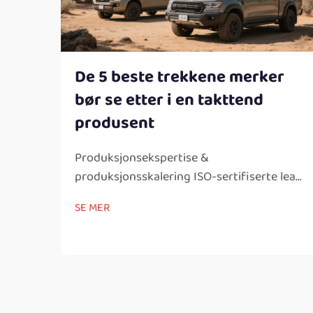
De 5 beste trekkene merker
bør se etter i en takttend
produsent
Produksjonsekspertise &
produksjonsskalering ISO-sertifiserte lean
manufacturing-praksiser ISO-sertifisert i
SE MER
lean manufacturing Det finnes flere
fordeler forbundet med å være ISO-
sertifisert i våre lean manufacturing-
prosesser, inkludert forbedringer i...