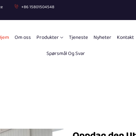
te
+86 15801504548
Hjem
Om oss
Produkter
Tjeneste
Nyheter
Kontakt
Spørsmål Og Svar
Oppdag den Ut