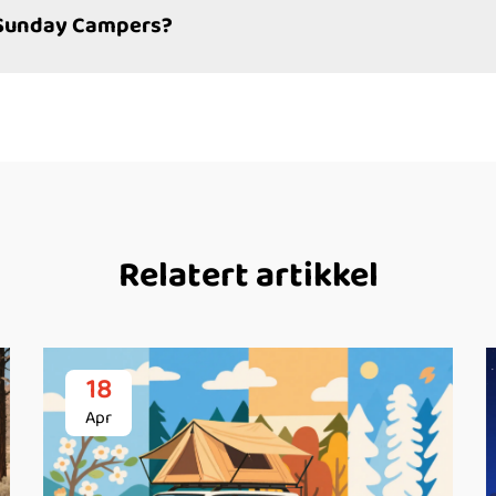
 Sunday Campers?
Relatert artikkel
18
Apr