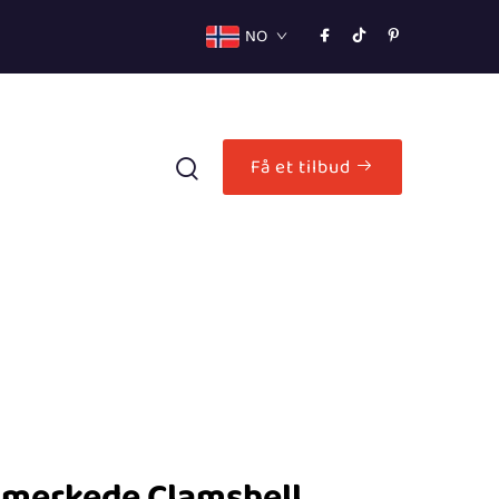
NO
Få et tilbud
merkede Clamshell