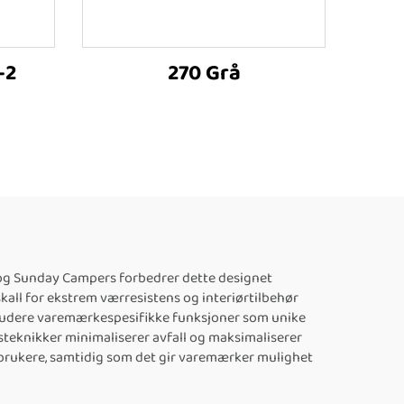
-2
270 Grå
, og Sunday Campers forbedrer dette designet
all for ekstrem værresistens og interiørtilbehør
kludere varemærkespesifikke funksjoner som unike
nsteknikker minimaliserer avfall og maksimaliserer
uttbrukere, samtidig som det gir varemærker mulighet