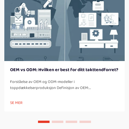
OEM vs ODM: Hvilken er best for ditt takttendforret?
Forståelse av OEM og ODM-modeller i
toppdækkelserproduksjon Definisjon av OEM:
Hvitmerkeproduksjon forklart OEM er en forkortelse for
«Original Equipment Manufacturer», som refererer til et
SE MER
selskap som lager produkter fra komponentdeler som...