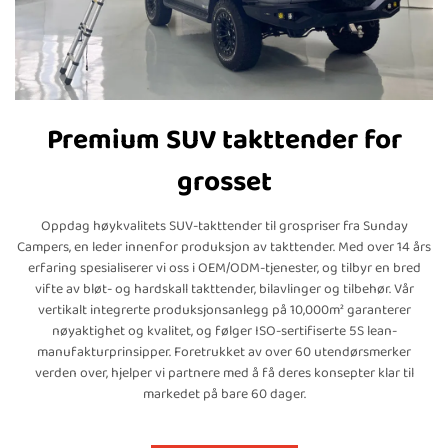
Premium SUV takttender for
grosset
Oppdag høykvalitets SUV-takttender til grospriser fra Sunday
Campers, en leder innenfor produksjon av takttender. Med over 14 års
erfaring spesialiserer vi oss i OEM/ODM-tjenester, og tilbyr en bred
vifte av bløt- og hardskall takttender, bilavlinger og tilbehør. Vår
vertikalt integrerte produksjonsanlegg på 10,000m² garanterer
nøyaktighet og kvalitet, og følger ISO-sertifiserte 5S lean-
manufakturprinsipper. Foretrukket av over 60 utendørsmerker
verden over, hjelper vi partnere med å få deres konsepter klar til
markedet på bare 60 dager.