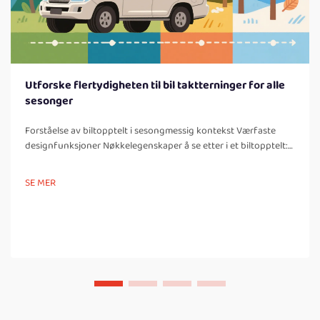
Utforske flertydigheten til bil taktterninger for alle
sesonger
Forståelse av biltopptelt i sesongmessig kontekst Værfaste
designfunksjoner Nøkkelegenskaper å se etter i et biltopptelt:
En viktig ting å vurdere med alle biltopptelt er værfaste
designelementer som er så viktige for camping...
SE MER