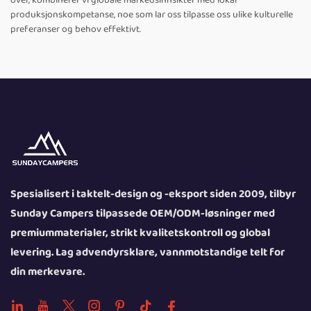
over, kombinerer vi globale markedsinnsikter med lokal
produksjonskompetanse, noe som lar oss tilpasse oss ulike kulturelle
preferanser og behov effektivt.
Spesialisert i taktelt-design og -eksport siden 2009, tilbyr
Sunday Campers tilpassede OEM/ODM-løsninger med
premiummaterialer, strikt kvalitetskontroll og global
levering. Lag advendyrsklare, vannmotstandige telt for
din merkevare.