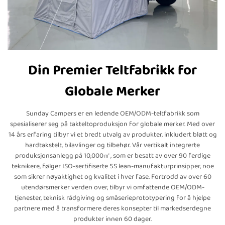
Din Premier Teltfabrikk for
Globale Merker
Sunday Campers er en ledende OEM/ODM-teltfabrikk som
spesialiserer seg på takteltoproduksjon for globale merker. Med over
14 års erfaring tilbyr vi et bredt utvalg av produkter, inkludert bløtt og
hardtakstelt, bilavlinger og tilbehør. Vår vertikalt integrerte
produksjonsanlegg på 10,000㎡, som er besatt av over 90 ferdige
teknikere, følger ISO-sertifiserte 5S lean-manufakturprinsipper, noe
som sikrer nøyaktighet og kvalitet i hver fase. Fortrodd av over 60
utendørsmerker verden over, tilbyr vi omfattende OEM/ODM-
tjenester, teknisk rådgiving og småserieprototypering for å hjelpe
partnere med å transformere deres konsepter til markedserdegne
produkter innen 60 dager.