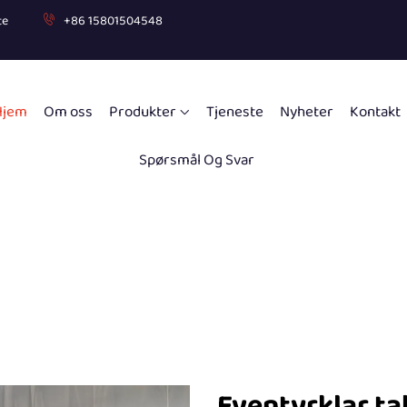
te
+86 15801504548
Hjem
Om oss
Produkter
Tjeneste
Nyheter
Kontakt
Spørsmål Og Svar
Eventyrklar t