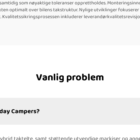
 samtidig som nøyaktige toleranser opprettholdes. Monteringsinn
ekten optimalt over bilens takstruktur. Nylige utviklinger fokuse
 Kvalitetssikringsprosessen inkluderer leverandørkvalitetsrevisjone
Vanlig problem
unday Campers?
ybrid taktelte, samt støttende utvendige markiser og annet