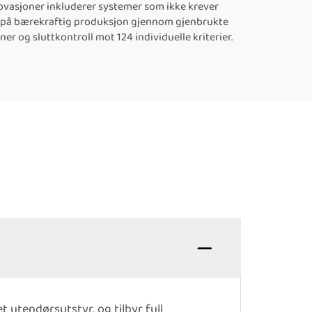
ovasjoner inkluderer systemer som ikke krever
rer på bærekraftig produksjon gjennom gjenbrukte
r og sluttkontroll mot 124 individuelle kriterier.
 utendørsutstyr, og tilbyr full