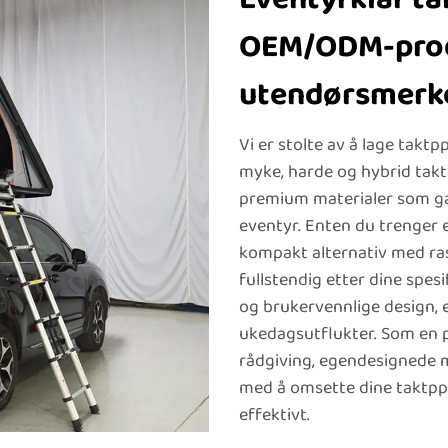
OEM/ODM-prod
utendørsmerk
Vi er stolte av å lage takt
myke, harde og hybrid tak
premium materialer som ga
eventyr. Enten du trenger e
kompakt alternativ med ras
fullstendig etter dine spes
og brukervennlige design, 
ukedagsutflukter. Som en p
rådgiving, egendesignede m
med å omsette dine taktpp
effektivt.