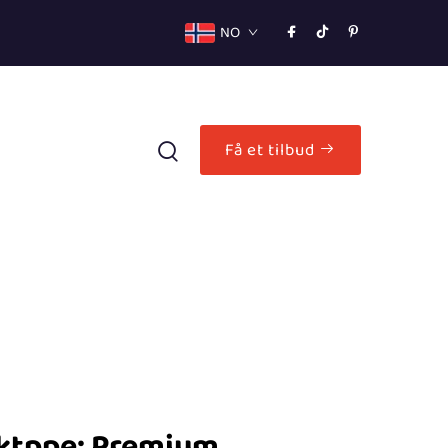
NO
Få et tilbud
aktppe: Premium