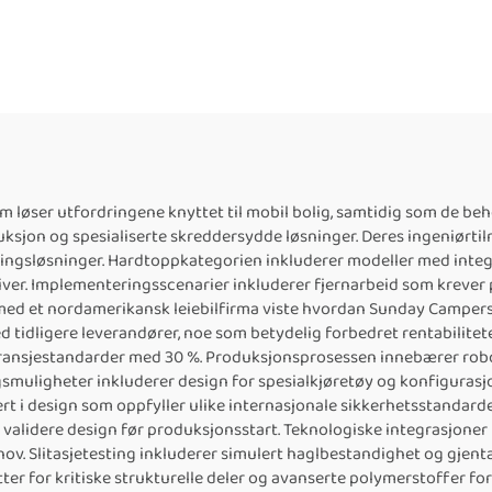
m løser utfordringene knyttet til mobil bolig, samtidig som de be
sjon og spesialiserte skreddersydde løsninger. Deres ingeniørt
ingsløsninger. Hardtoppkategorien inkluderer modeller med inte
ver. Implementeringsscenarier inkluderer fjernarbeid som krever på
med et nordamerikansk leiebilfirma viste hvordan Sunday Campers'
dligere leverandører, noe som betydelig forbedret rentabilitete
ransjestandarder med 30 %. Produksjonsprosessen innebærer robot
gsmuligheter inkluderer design for spesialkjøretøy og konfigurasjon
t i design som oppfyller ulike internasjonale sikkerhetsstandard
 validere design før produksjonsstart. Teknologiske integrasjoner 
v. Slitasjetesting inkluderer simulert haglbestandighet og gjent
tter for kritiske strukturelle deler og avanserte polymerstoffer 