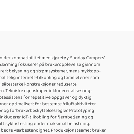
holder kompatibilitet med kjøretøy. Sunday Campers'
ilnærming fokuserer på brukeropplevelse gjennom
grert belysning og strømsystemer, mens myktopp-
litelig internett-tilkobling og familieferier som
 slitesterke konstruksjoner reduserte
n. Tekniske egenskaper inkluderer allsesong-
assistens for repetitive oppgaver og dyktig
er optimalisert for bestemte friluftaktiviteter.
er og forbrukerbeskyttelsesregler. Prototyping
inkluderer IoT-tilkobling for fjernbetjening og
att syklustesting under maksimal belastning.
for bedre værbestandighet. Produksjonsteamet bruker