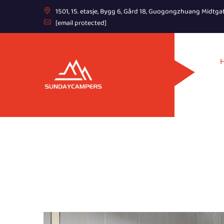
1501, 15. etasje, Bygg 6, Gård 18, Guogongzhuang Midtga
[email protected]