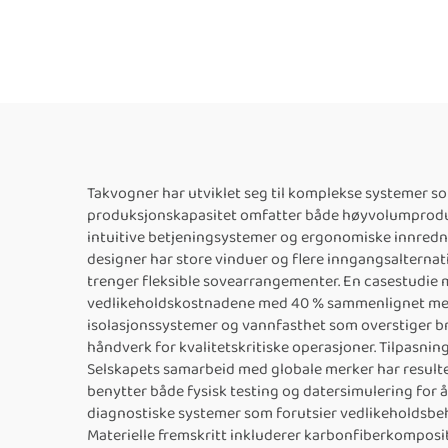
Takvogner har utviklet seg til komplekse systemer so
produksjonskapasitet omfatter både høyvolumproduk
intuitive betjeningsystemer og ergonomiske innredn
designer har store vinduer og flere inngangsalternati
trenger fleksible sovearrangementer. En casestudie 
vedlikeholdskostnadene med 40 % sammenlignet med ti
isolasjonssystemer og vannfasthet som overstiger b
håndverk for kvalitetskritiske operasjoner. Tilpasnin
Selskapets samarbeid med globale merker har resulter
benytter både fysisk testing og datersimulering for å
diagnostiske systemer som forutsier vedlikeholdsbeho
Materielle fremskritt inkluderer karbonfiberkomposi