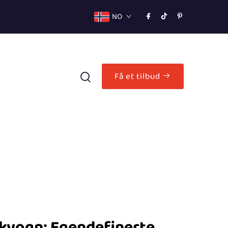
NO
Få et tilbud
kvogn: Egendefinerte