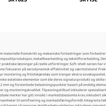
m materielle fremskritt og mekaniske forbedringer som forbedrer
posittproduksjon, metallbearbeiding og tekstilforarbeiding. Der
r praktiske løsninger på reelle utfordringer. Soft-shell-serien h
e fokuserer på aerodynamisk effektivitet og værmotstand. Prakt
yr montering og fritidskjøretøy som trenger ekstra sovekapasitet.
nike estetiske elementer som ble deres signaturprodukt og skilte 
,2 mm og forsterkede belastningspunkter basert på endelig elem
r og monteringskvalitet. Tilpasningstilbud inkluderer spesialiser
bale merker har gitt innsikt i markedsbestemte krav, inkludert s
onsenheter til sertifisering og markedsføringsformål. Integrerte 
oll basert på sensorer. Holdbarhetsvalidering inkluderer simulerte