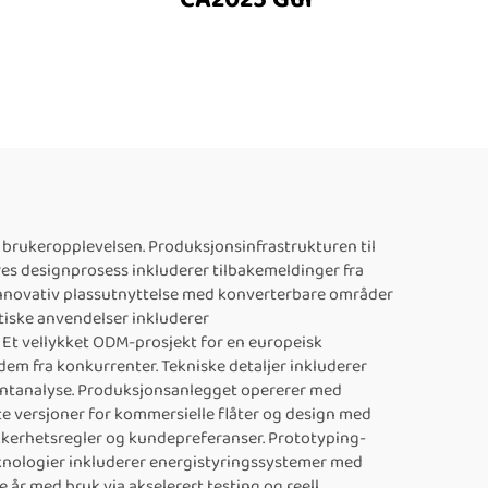
 brukeropplevelsen. Produksjonsinfrastrukturen til
es designprosess inkluderer tilbakemeldinger fra
ar innovativ plassutnyttelse med konverterbare områder
iske anvendelser inkluderer
 Et vellykket ODM-prosjekt for en europeisk
dem fra konkurrenter. Tekniske detaljer inkluderer
entanalyse. Produksjonsanlegget opererer med
te versjoner for kommersielle flåter og design med
ikkerhetsregler og kundepreferanser. Prototyping-
teknologier inkluderer energistyringssystemer med
 år med bruk via akselerert testing og reell