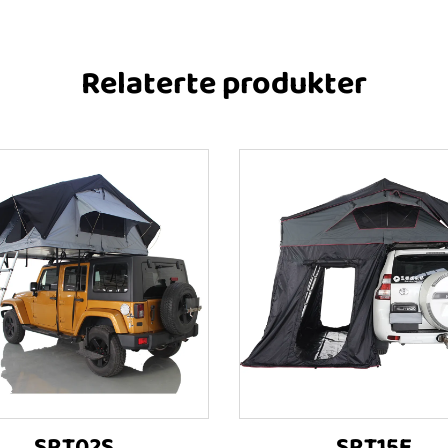
Relaterte produkter
SRT02S
SRT15E