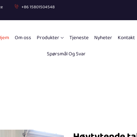
te
+86 15801504548
Hjem
Om oss
Produkter
Tjeneste
Nyheter
Kontakt
Spørsmål Og Svar
Høytytende ta