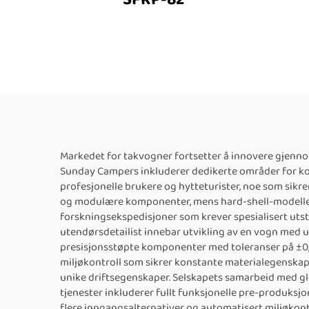
Markedet for takvogner fortsetter å innovere gjenno
Sunday Campers inkluderer dedikerte områder for kom
profesjonelle brukere og hytteturister, noe som sikre
og modulære komponenter, mens hard-shell-modellen
forskningsekspedisjoner som krever spesialisert utst
utendørsdetailist innebar utvikling av en vogn med u
presisjonsstøpte komponenter med toleranser på ±0
miljøkontroll som sikrer konstante materialegenskape
unike driftsegenskaper. Selskapets samarbeid med glo
tjenester inkluderer fullt funksjonelle pre-produksj
flere inngangsalternativer og automatisert miljøkontr