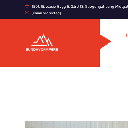
1501, 15. etasje, Bygg 6, Gård 18, Guogongzhuang Midtga
[email protected]