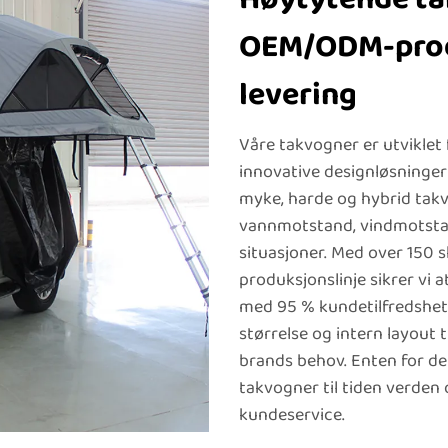
OEM/ODM-prod
levering
Våre takvogner er utviklet
innovative designløsninger 
myke, harde og hybrid takv
vannmotstand, vindmotstand
situasjoner. Med over 150 
produksjonslinje sikrer vi 
med 95 % kundetilfredshet.
størrelse og intern layout t
brands behov. Enten for det
takvogner til tiden verden o
kundeservice.