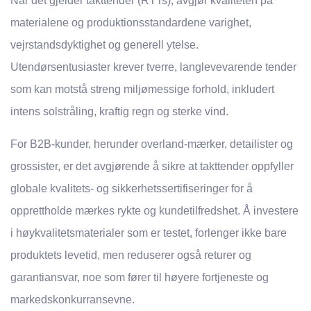
Når det gjelder takttender (RTTs), avgjør kvaliteten på
materialene og produktionsstandardene varighet,
vejrstandsdyktighet og generell ytelse.
Utendørsentusiaster krever tverre, langlevevarende tender
som kan motstå streng miljømessige forhold, inkludert
intens solstråling, kraftig regn og sterke vind.
For B2B-kunder, herunder overland-mærker, detailister og
grossister, er det avgjørende å sikre at takttender oppfyller
globale kvalitets- og sikkerhetssertifiseringer for å
opprettholde mærkes rykte og kundetilfredshet. Å investere
i høykvalitetsmaterialer som er testet, forlenger ikke bare
produktets levetid, men reduserer også returer og
garantiansvar, noe som fører til høyere fortjeneste og
markedskonkurransevne.