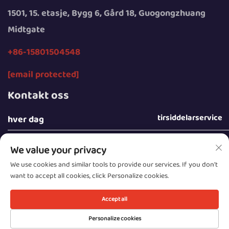
1501, 15. etasje, Bygg 6, Gård 18, Guogongzhuang
Midtgate
+86-15801504548
[email protected]
Kontakt oss
tirsiddelarservice
hver dag
We value your privacy
We use cookies and similar tools to provide our services. If you don't
want to accept all cookies, click Personalize cookies.
Opphavsrett © 2025 av Beijing Sunday Campers Co.,
Ltd.
Accept all
Personvernpolicy
Personalize cookies