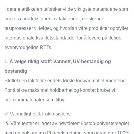
I denne artikkelen utforsker vi de viktigste materialene som
brukes i produksjonen av takttender, de strenge
testprosesser vi følger, og hvordan våre produkter oppfyller
internasjonale kvalitetsstandarder for å levere pålitelige,
eventyrdugelige RTTs.
1. Å velge riktig stoff: Vannett, UV-bestandig og
bestandig
Stoffet i en takttente er dets første forsvar mot elementene.
For å sikre maksimal holdbarhet og komfort bruker vi
premiummaterialer som tilbyr:
✅ Vannettighet & Fuktresistens
💦 Våre tenter er laget av høytdetert ripstop-polyesterseglet
med en polyuretan (PU)-beklædning, som garanterer 100%