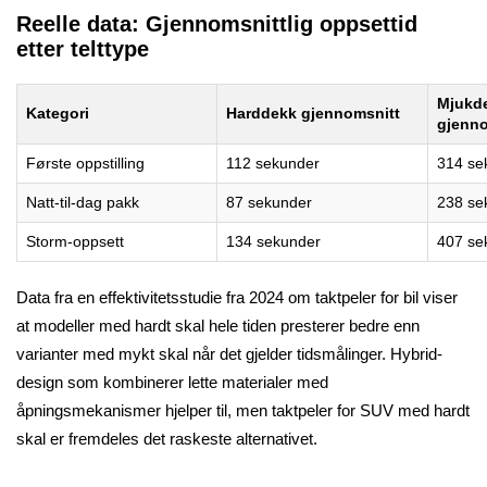
Reelle data: Gjennomsnittlig oppsettid
etter telttype
Mjukd
Kategori
Harddekk gjennomsnitt
gjenno
Første oppstilling
112 sekunder
314 se
Natt-til-dag pakk
87 sekunder
238 se
Storm-oppsett
134 sekunder
407 se
Data fra en effektivitetsstudie fra 2024 om taktpeler for bil viser
at modeller med hardt skal hele tiden presterer bedre enn
varianter med mykt skal når det gjelder tidsmålinger. Hybrid-
design som kombinerer lette materialer med
åpningsmekanismer hjelper til, men taktpeler for SUV med hardt
skal er fremdeles det raskeste alternativet.