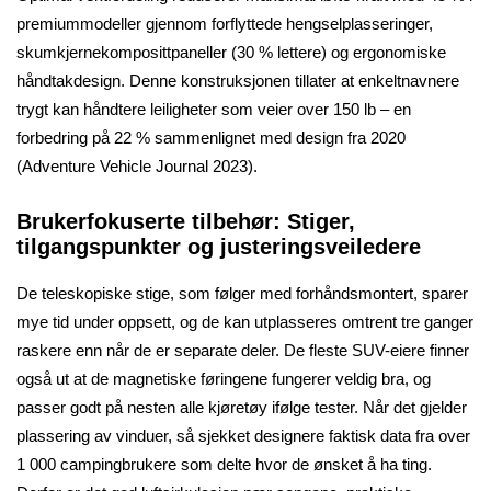
premiummodeller gjennom forflyttede hengselplasseringer,
skumkjernekomposittpaneller (30 % lettere) og ergonomiske
håndtakdesign. Denne konstruksjonen tillater at enkeltnavnere
trygt kan håndtere leiligheter som veier over 150 lb – en
forbedring på 22 % sammenlignet med design fra 2020
(Adventure Vehicle Journal 2023).
Brukerfokuserte tilbehør: Stiger,
tilgangspunkter og justeringsveiledere
De teleskopiske stige, som følger med forhåndsmontert, sparer
mye tid under oppsett, og de kan utplasseres omtrent tre ganger
raskere enn når de er separate deler. De fleste SUV-eiere finner
også ut at de magnetiske føringene fungerer veldig bra, og
passer godt på nesten alle kjøretøy ifølge tester. Når det gjelder
plassering av vinduer, så sjekket designere faktisk data fra over
1 000 campingbrukere som delte hvor de ønsket å ha ting.