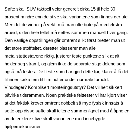
Søfte skall SUV taktpell veier generelt cirka 15 til hele 30
prosent mindre enn de stive skallvariantene som finnes der ute.
Men det de vinner på vekt, må man ofte bøte på med ekstra
arbeid, siden hele teltet må settes sammen manuelt hver gang.
Den vanlige oppstillingen går omtrent slik: først bretter man ut
det store stoffteltet, deretter plasserer man alle
metallstøttestavene riktig, justerer feste punktene slik at alt
holder seg stramt, og glem ikke de separate stige delene som
også må festes. De fleste som har gjort dette før, klarer å få det
til innen cirka fem til ti minutter under normale forhold.
Vinddager? Komplisert monteringsutstyr? Det vil helt sikkert
påvirke tidsrammen. Noen praktiske felttester vi har kjørt viser
at det faktisk krever omtrent dobbelt så mye fysisk innsats å
sette opp disse søfte skall teltene sammenlignet med å åpne en
av de enklere stive skall-variantene med innebygde
hjelpemekanismer.