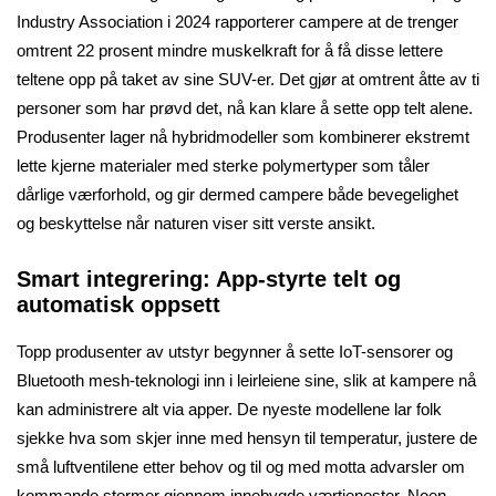
Industry Association i 2024 rapporterer campere at de trenger
omtrent 22 prosent mindre muskelkraft for å få disse lettere
teltene opp på taket av sine SUV-er. Det gjør at omtrent åtte av ti
personer som har prøvd det, nå kan klare å sette opp telt alene.
Produsenter lager nå hybridmodeller som kombinerer ekstremt
lette kjerne materialer med sterke polymertyper som tåler
dårlige værforhold, og gir dermed campere både bevegelighet
og beskyttelse når naturen viser sitt verste ansikt.
Smart integrering: App-styrte telt og
automatisk oppsett
Topp produsenter av utstyr begynner å sette IoT-sensorer og
Bluetooth mesh-teknologi inn i leirleiene sine, slik at kampere nå
kan administrere alt via apper. De nyeste modellene lar folk
sjekke hva som skjer inne med hensyn til temperatur, justere de
små luftventilene etter behov og til og med motta advarsler om
kommande stormer gjennom innebygde værtjenester. Noen