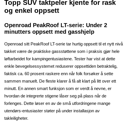
Topp SUV taktpeler kjente for rask
og enkel oppsett
Openroad PeakRoof LT-serie: Under 2
minutters oppsett med gasshjelp
Openroad sitt PeakRoof LT-serie tar hurtig oppsett til et nytt nivå
takket være de praktiske gassstøttene som i praksis gjør hele
løftarbeidet for kampingentusiastene. Tester har vist at dette
enkle bevegelsessystemet reduserer oppsettiden betraktelig,
faktisk ca. 60 prosent raskere enn når folk forsøker å sette
sammen manuelt. De fleste klarer å få alt klart på litt over ett
minutt. En annen smart funksjon som er verdt å nevne, er
hvordan de integrerte stigene låser seg på plass når de
forlenges. Dette løser en av de små utfordringene mange
utendørs-entusiaster støter på under installasjon av
takleiligheter.