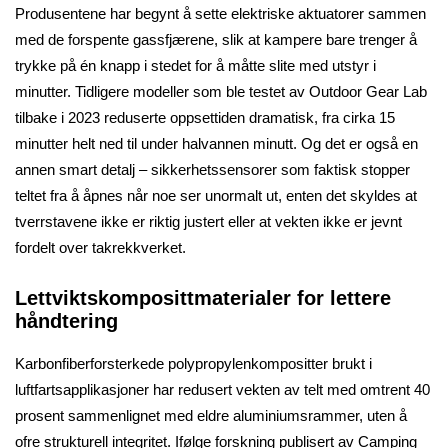
Produsentene har begynt å sette elektriske aktuatorer sammen
med de forspente gassfjærene, slik at kampere bare trenger å
trykke på én knapp i stedet for å måtte slite med utstyr i
minutter. Tidligere modeller som ble testet av Outdoor Gear Lab
tilbake i 2023 reduserte oppsettiden dramatisk, fra cirka 15
minutter helt ned til under halvannen minutt. Og det er også en
annen smart detalj – sikkerhetssensorer som faktisk stopper
teltet fra å åpnes når noe ser unormalt ut, enten det skyldes at
tverrstavene ikke er riktig justert eller at vekten ikke er jevnt
fordelt over takrekkverket.
Lettviktskomposittmaterialer for lettere
håndtering
Karbonfiberforsterkede polypropylenkompositter brukt i
luftfartsapplikasjoner har redusert vekten av telt med omtrent 40
prosent sammenlignet med eldre aluminiumsrammer, uten å
ofre strukturell integritet. Ifølge forskning publisert av Camping