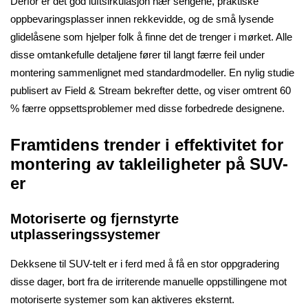
Derfor er det god luftsirkulasjon nær sengene, praktiske
oppbevaringsplasser innen rekkevidde, og de små lysende
glidelåsene som hjelper folk å finne det de trenger i mørket. Alle
disse omtankefulle detaljene fører til langt færre feil under
montering sammenlignet med standardmodeller. En nylig studie
publisert av Field & Stream bekrefter dette, og viser omtrent 60
% færre oppsettsproblemer med disse forbedrede designene.
Framtidens trender i effektivitet for
montering av takleiligheter på SUV-
er
Motoriserte og fjernstyrte
utplasseringssystemer
Dekksene til SUV-telt er i ferd med å få en stor oppgradering
disse dager, bort fra de irriterende manuelle oppstillingene mot
motoriserte systemer som kan aktiveres eksternt.