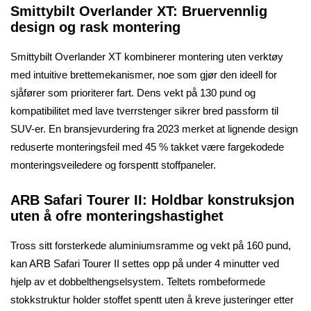
Smittybilt Overlander XT: Bruervennlig
design og rask montering
Smittybilt Overlander XT kombinerer montering uten verktøy
med intuitive brettemekanismer, noe som gjør den ideell for
sjåfører som prioriterer fart. Dens vekt på 130 pund og
kompatibilitet med lave tverrstenger sikrer bred passform til
SUV-er. En bransjevurdering fra 2023 merket at lignende design
reduserte monteringsfeil med 45 % takket være fargekodede
monteringsveiledere og forspentt stoffpaneler.
ARB Safari Tourer II: Holdbar konstruksjon
uten å ofre monteringshastighet
Tross sitt forsterkede aluminiumsramme og vekt på 160 pund,
kan ARB Safari Tourer II settes opp på under 4 minutter ved
hjelp av et dobbelthengselsystem. Teltets rombeformede
stokkstruktur holder stoffet spentt uten å kreve justeringer etter