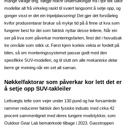
mange viktige ting. Ifølgje nokre undersøkingar frå i fjor tek ulike
modellar alt frå virkeleg raskt til svært langsomt å setje opp, og
gonger visst er det ein tripelplassering! Det gjer det forståeleg
kvifor produsentarar brukar så mykje tid på å finne ut kva som
fungerer best for dei som faktisk nyttar desse leilene. Når ein
ser på kva som påverkar monteringsfarten, finst det i hovudsak
tre område som stikk ut. Først kjem korleis vekta er fordelt på
bilen, så om monteringssystemet passar godt med den
spesifikke SUV-modellen, og til slutt om alle mekaniske delar
berre gir meining når ein set alt saman.
Nøkkelfaktorar som påverkar kor lett det er
å setje opp SUV-takleiler
Lettvægts telte som vejer under 130 pund og har forsamlede
rammer reducerer faktisk den fysiske indsats med cirka 42
procent sammenlignet med deres tungere modstykker, som
Outdoor Gear Lab bemærkede tilbage i 2023. Gasstroppen