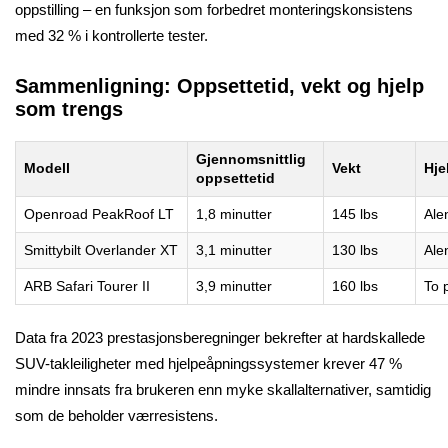
oppstilling – en funksjon som forbedret monteringskonsistens
med 32 % i kontrollerte tester.
Sammenligning: Oppsettetid, vekt og hjelp
som trengs
Gjennomsnittlig
Modell
Vekt
Hje
oppsettetid
Openroad PeakRoof LT
1,8 minutter
145 lbs
Ale
Smittybilt Overlander XT
3,1 minutter
130 lbs
Ale
ARB Safari Tourer II
3,9 minutter
160 lbs
To 
Data fra 2023 prestasjonsberegninger bekrefter at hardskallede
SUV-takleiligheter med hjelpeåpningssystemer krever 47 %
mindre innsats fra brukeren enn myke skallalternativer, samtidig
som de beholder værresistens.