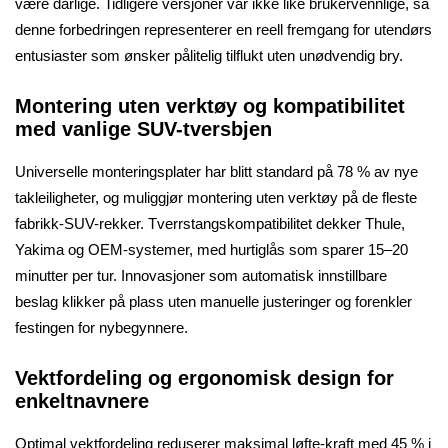
være dårlige. Tidligere versjoner var ikke like brukervennlige, så
denne forbedringen representerer en reell fremgang for utendørs
entusiaster som ønsker pålitelig tilflukt uten unødvendig bry.
Montering uten verktøy og kompatibilitet
med vanlige SUV-tversbjen
Universelle monteringsplater har blitt standard på 78 % av nye
takleiligheter, og muliggjør montering uten verktøy på de fleste
fabrikk-SUV-rekker. Tverrstangskompatibilitet dekker Thule,
Yakima og OEM-systemer, med hurtiglås som sparer 15–20
minutter per tur. Innovasjoner som automatisk innstillbare
beslag klikker på plass uten manuelle justeringer og forenkler
festingen for nybegynnere.
Vektfordeling og ergonomisk design for
enkeltnavnere
Optimal vektfordeling reduserer maksimal løfte-kraft med 45 % i