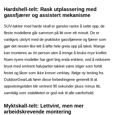
Hardshell-telt: Rask utplassering med
gassfjærer og assistert mekanisme
SUV-takleir med harde skall er ganske raske å sette opp, de
fleste modellene går sammen på litt over ett minutt. De er
vanligvis utstyrt med de praktiske gassfjærene og fjærer som
gjør det nesten like lett å løfte hele greia opp på taket. Mange
kan monteres av én person uten å trenge å bruke mye krefter.
Noen nyere modeller har gjort ting enda enklere, ved å redusere
bryet med omtrent halvparten takket være stiger som forbli
festet og låser som ikke krever verktøy. Ifølge ny testing fra
OutdoorGearLab fører disse forbedringene generelt til at
oppsetningstiden blir omtrent 90 sekunder pluss minus litt,
samtidig som stabiliteten er god nok til alle værforhold.
Myktskall-telt: Lettvint, men mer
arbeidskrevende montering