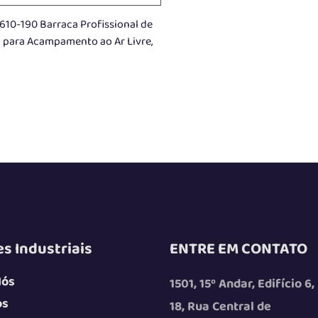
610-190 Barraca Profissional de
 para Acampamento ao Ar Livre,
Barraca de Teto Rígida para
omóvel em Alumínio, Barraca de
eto para Veículos 4WD e 4x4,
Acessórios para Off-Road
s Industriais
ENTRE EM CONTATO
Nós
1501, 15º Andar, Edifício 6,
os
18, Rua Central de