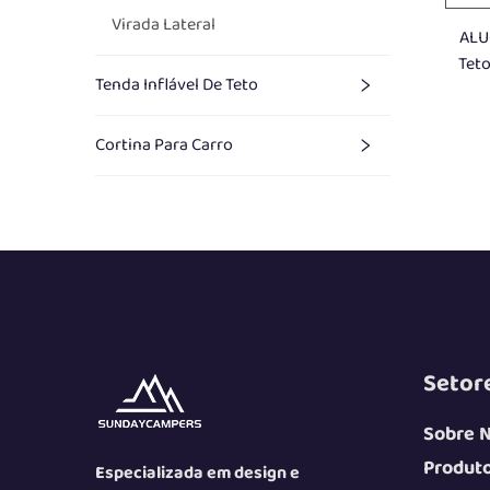
Virada Lateral
ALU
Teto
Tenda Inflável De Teto
Aut
T
Cortina Para Carro
Setore
Sobre 
Produt
Especializada em design e