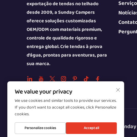
Serviço
exportação de tendas no telhado
desde 2009, a Sunday Campers
Notícia
oferece soluções customizadas
Contat
OEM/ODM com materiais premium,
Pergun
controle de qualidade rigoroso e
entrega global. Crie tendas à prova
d'água, prontas para aventuras, para
sua marca.
We value your privacy
We use cookies and similar tools to provide our services.
If you don't want to accept all cookies, click Personalize
cookies.
Direitos autorais © 2025 da Beijing Sunday
Personalize cookies
Accept all
Campers Co., Ltd.