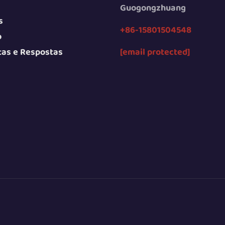
Guogongzhuang
s
+86-15801504548
o
tas e Respostas
[email protected]