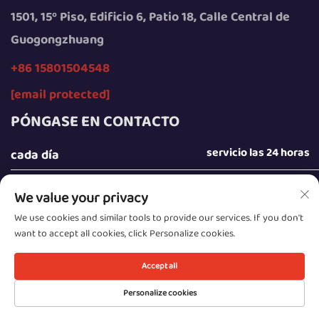
1501, 15º Piso, Edificio 6, Patio 18, Calle Central de
Guogongzhuang
+86 15801504548
[email protected]
PÓNGASE EN CONTACTO
servicio las 24 horas
cada día
We value your privacy
We use cookies and similar tools to provide our services. If you don't
want to accept all cookies, click Personalize cookies.
Derechos de autor © 2025 por Beijing Sunday Campers
Co., Ltd.
Accept all
Política de privacidad
Personalize cookies