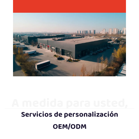
A medida para usted,
Servicios de personalización
satisfaciendo
OEM/ODM