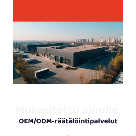
Mukautettu sinulle,
OEM/ODM-räätälöintipalvelut