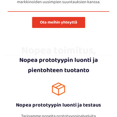
markkinoiden uusimpien suuntauksien kanssa.
Ota meihin yhteyttä
Nopea toimitus,
Nopea prototyypin luonti ja
kiihdytä markkina-
pientohteen tuotanto
ulkomaan menoa
Nopea prototyypin luonti ja testaus
Tarjoamme nopeita prototyyppipalveluita