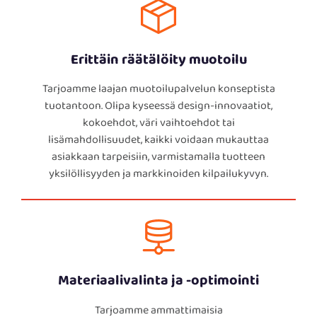
vastaamaan
maailmanlaajuisia
Erittäin räätälöity muotoilu
Tarjoamme laajan muotoilupalvelun konseptista
tuotantoon. Olipa kyseessä design-innovaatiot,
vaatimuksia
kokoehdot, väri vaihtoehdot tai
lisämahdollisuudet, kaikki voidaan mukauttaa
asiakkaan tarpeisiin, varmistamalla tuotteen
yksilöllisyyden ja markkinoiden kilpailukyvyn.
Materiaalivalinta ja -optimointi
Tarjoamme ammattimaisia