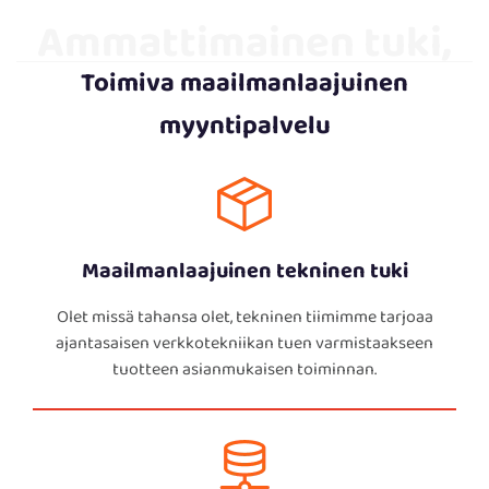
Ammattimainen tuki,
Toimiva maailmanlaajuinen
maailmanlaajuinen
myyntipalvelu
takeet
Maailmanlaajuinen tekninen tuki
Olet missä tahansa olet, tekninen tiimimme tarjoaa
ajantasaisen verkkotekniikan tuen varmistaakseen
tuotteen asianmukaisen toiminnan.