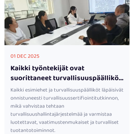
01 DEC 2025
Kaikki työntekijät ovat
suorittaneet turvallisuuspäällikön
sertifiointikurssin | Tehtaalla
Kaikki esimiehet ja turvallisuuspäälliköt läpäisivät
vahvistetaan
onnistuneesti turvallisuussertifiointitutkinnon,
turvallisuushallintajärjestelmää
mikä vahvistaa tehtaan
turvallisuushallintajärjestelmää ja varmistaa
luotettavat, vaatimustenmukaiset ja turvalliset
tuotantotoiminnot.