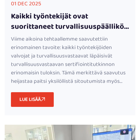
01 DEC 2025
Kaikki työntekijät ovat
suorittaneet turvallisuuspäällikön
sertifiointikurssin | Tehtaalla
Viime aikoina tehtaallemme saavutettiin
vahvistetaan
erinomainen tavoite: kaikki työntekijöiden
turvallisuushallintajärjestelmää
valvojat ja turvallisuusvastaavat läpäisivät
turvallisuusvastaavan sertifiointitutkinnon
erinomaisin tuloksin. Tämä merkittävä saavutus
heijastaa paitsi yksilöllistä sitoutumista myös...
LUE LISÄÄ