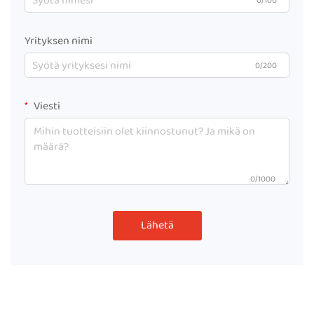
0/100
Yrityksen nimi
0/200
Viesti
0/1000
Lähetä