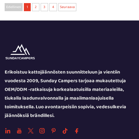
Edellinen
1
2
3
4
Seuraava
Erikoistuu kattojäännösten suunnitteluun ja vientiin
vuodesta 2009, Sunday Campers tarjoaa mukautettuja
OEM/ODM -ratkaisuja korkealaatuisilla materiaaleilla,
tiukalla laadunvalvonnalla ja maailmanlaajuisella
toimituksella. Luo avontarpeisiin sopivia, vedesulkevia
jäännöksiä brändillesi.