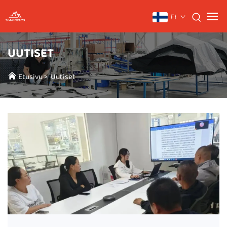
FI
UUTISET
Etusivu
>
Uutiset