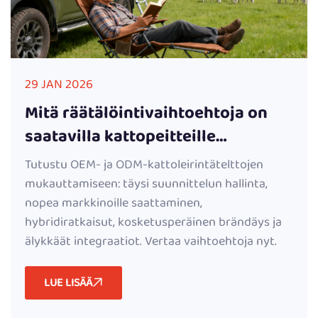
29 JAN 2026
Mitä räätälöintivaihtoehtoja on
saatavilla kattopeitteille
OEM-/ODM-palveluissa?
Tutustu OEM- ja ODM-kattoleirintätelttojen
mukauttamiseen: täysi suunnittelun hallinta,
nopea markkinoille saattaminen,
hybridiratkaisut, kosketusperäinen brändäys ja
älykkäät integraatiot. Vertaa vaihtoehtoja nyt.
LUE LISÄÄ