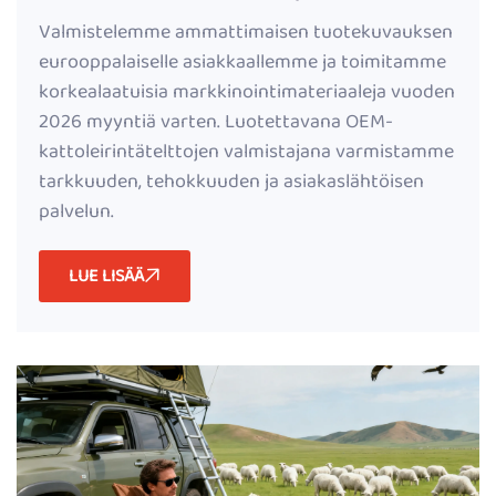
tuotekuvaukset tukevat
Valmistelemme ammattimaisen tuotekuvauksen
myyntimenestyksellä vuonna 2026
eurooppalaiselle asiakkaallemme ja toimitamme
korkealaatuisia markkinointimateriaaleja vuoden
2026 myyntiä varten. Luotettavana OEM-
kattoleirintätelttojen valmistajana varmistamme
tarkkuuden, tehokkuuden ja asiakaslähtöisen
palvelun.
LUE LISÄÄ