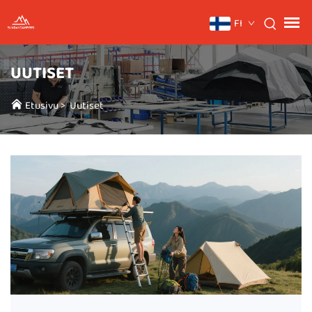
FI
UUTISET
Etusivu
>
Uutiset