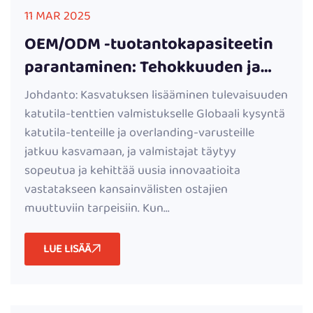
11 MAR 2025
OEM/ODM -tuotantokapasiteetin
parantaminen: Tehokkuuden ja
laadun parantaminen katto-
Johdanto: Kasvatuksen lisääminen tulevaisuuden
tenttien valmistuksessa
katutila-tenttien valmistukselle Globaali kysyntä
katutila-tenteille ja overlanding-varusteille
jatkuu kasvamaan, ja valmistajat täytyy
sopeutua ja kehittää uusia innovaatioita
vastatakseen kansainvälisten ostajien
muuttuviin tarpeisiin. Kun...
LUE LISÄÄ