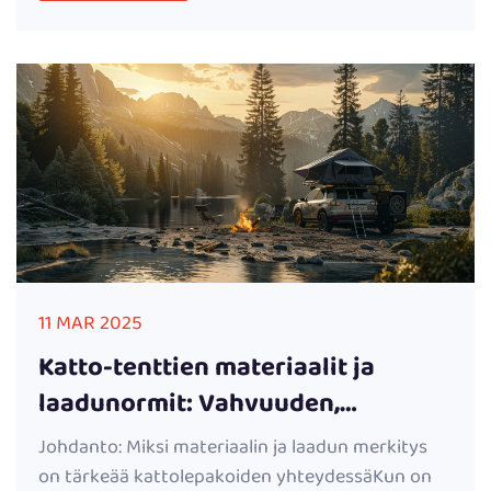
11 MAR 2025
Katto-tenttien materiaalit ja
laadunormit: Vahvuuden,
turvallisuuden ja suorituskyvyn
Johdanto: Miksi materiaalin ja laadun merkitys
varmistaminen
on tärkeää kattolepakoiden yhteydessäKun on