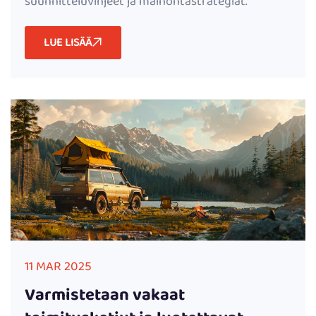
suunnitteluvihjeet ja mainontastrategiat.
LUE LISÄÄ
11 MAR 2025
Varmistetaan vakaat