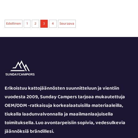
Edellinen
1
2
3
4
Seuraava
Erikoistuu kattojäännösten suunnitteluun ja vientiin
vuodesta 2009, Sunday Campers tarjoaa mukautettuja
OEM/ODM -ratkaisuja korkealaatuisilla materiaaleilla,
tiukalla laadunvalvonnalla ja maailmanlaajuisella
toimituksella. Luo avontarpeisiin sopivia, vedesulkevia
jäännöksiä brändillesi.