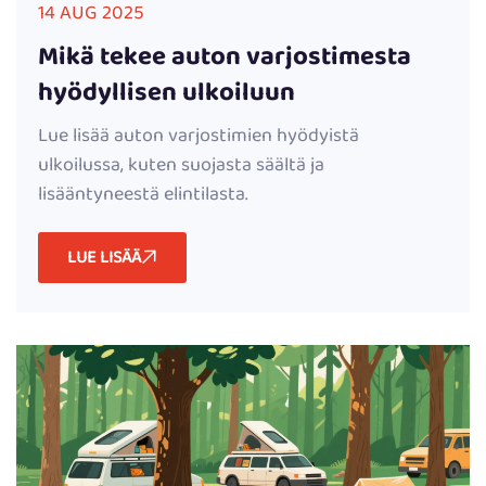
14 AUG 2025
Mikä tekee auton varjostimesta
hyödyllisen ulkoiluun
Lue lisää auton varjostimien hyödyistä
ulkoilussa, kuten suojasta säältä ja
lisääntyneestä elintilasta.
LUE LISÄÄ