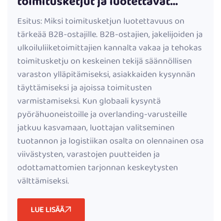
toimitusketjut ja luotettavat
logistiikat katto-tenttejä ostaville
Esitus: Miksi toimitusketjun luotettavuus on
tärkeää B2B-ostajille. B2B-ostajien, jakelijoiden ja
ulkoiluliiketoimittajien kannalta vakaa ja tehokas
toimitusketju on keskeinen tekijä säännöllisen
varaston ylläpitämiseksi, asiakkaiden kysynnän
täyttämiseksi ja ajoissa toimitusten
varmistamiseksi. Kun globaali kysyntä
pyörähuoneistoille ja overlanding-varusteille
jatkuu kasvamaan, luottajan valitseminen
tuotannon ja logistiikan osalta on olennainen osa
viivästysten, varastojen puutteiden ja
odottamattomien tarjonnan keskeytysten
välttämiseksi.
LUE LISÄÄ