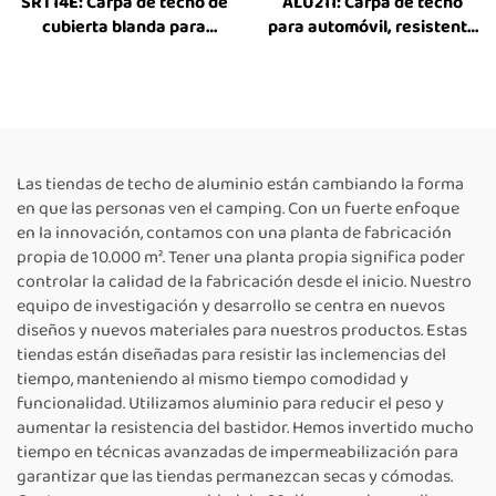
SRT14E: Carpa de techo de
ALU211: Carpa de techo
cubierta blanda para
para automóvil, resistente
exteriores, todoterreno,
y para todas las
para cuatro estaciones,
estaciones, fabricada por
apta para familias,
Sunday Campers, ideal
compatible con
para familias al aire libre
automóviles, SUV y
vehículos tipo familia
Las tiendas de techo de aluminio están cambiando la forma
en que las personas ven el camping. Con un fuerte enfoque
en la innovación, contamos con una planta de fabricación
propia de 10.000 m². Tener una planta propia significa poder
controlar la calidad de la fabricación desde el inicio. Nuestro
equipo de investigación y desarrollo se centra en nuevos
diseños y nuevos materiales para nuestros productos. Estas
tiendas están diseñadas para resistir las inclemencias del
tiempo, manteniendo al mismo tiempo comodidad y
funcionalidad. Utilizamos aluminio para reducir el peso y
aumentar la resistencia del bastidor. Hemos invertido mucho
tiempo en técnicas avanzadas de impermeabilización para
garantizar que las tiendas permanezcan secas y cómodas.