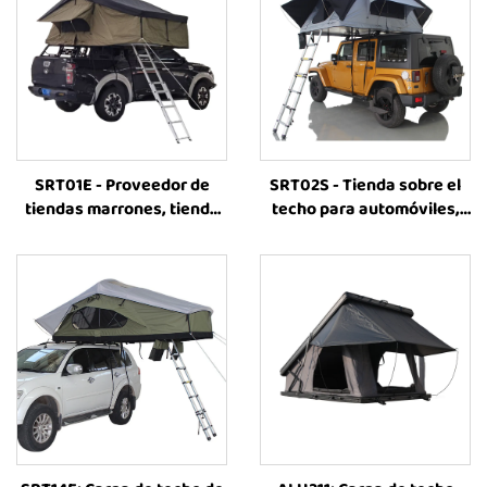
SRT01E - Proveedor de
SRT02S - Tienda sobre el
tiendas marrones, tienda
techo para automóviles,
exterior para acampar en
impermeable, para
vehículos 4x4, tienda
acampar fuera de
sobre el techo del
carretera con vehículos
automóvil, accesorios para
4x4, tienda de alta calidad
campamentos, tienda
para exteriores
sobre el techo