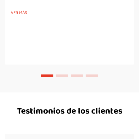
ofrece mejor protección contra todo tipo de problemas que se
encuentran a nivel del suelo, haciendo que la experiencia sea
VER MÁS
mucho más segura y cómoda en general para las personas que
aman...
Testimonios de los clientes