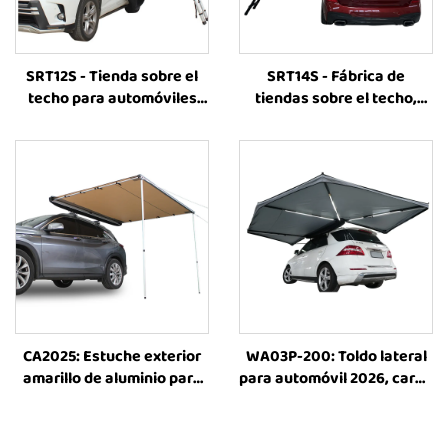
SRT12S - Tienda sobre el
SRT14S - Fábrica de
techo para automóviles
tiendas sobre el techo,
4x4 y SUV, automotriz,
personalizadas para
para acampar al aire libre,
acampar al aire libre,
carcasa rígida de aluminio
impermeables, tienda
sobre el techo para
automóvil, accesorios
universales para
automóviles 4x4
CA2025: Estuche exterior
WA03P-200: Toldo lateral
amarillo de aluminio para
para automóvil 2026, carpa
techo de SUV, toldo lateral
de techo, toldos laterales
para automóvil, accesorios
para acampada, carpas
para automóviles 4×4 y
exteriores para