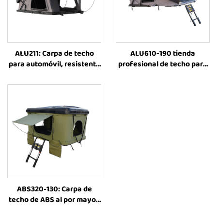
ALU211: Carpa de techo
ALU610-190 tienda
para automóvil, resistente
profesional de techo para
y para todas las
exteriores y camping,
estaciones, fabricada por
tienda de techo rígida para
Sunday Campers, ideal
automóvil, tienda de
para familias al aire libre
aluminio para techo de
vehículo 4WD, accesorios
para todoterreno 4x4
ABS320-130: Carpa de
techo de ABS al por mayor,
fabricada en China; carpa