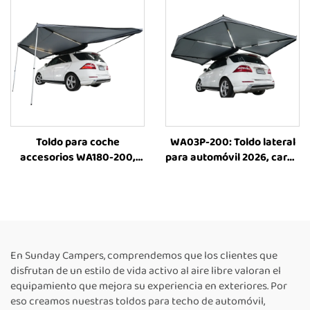
para acampar con
vehículos 4x4, tienda
sobre el techo del
automóvil
Toldo para coche
WA03P-200: Toldo lateral
accesorios WA180-200,
para automóvil 2026, carpa
toldo exterior para
de techo, toldos laterales
acampada, toldo lateral
para acampada, carpas
para coche, toldo exterior
exteriores para
retráctil para coche
automóviles con techo
elevado
En Sunday Campers, comprendemos que los clientes que
disfrutan de un estilo de vida activo al aire libre valoran el
equipamiento que mejora su experiencia en exteriores. Por
eso creamos nuestras toldos para techo de automóvil,