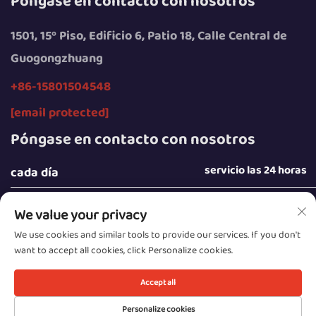
Póngase en contacto con nosotros
1501, 15º Piso, Edificio 6, Patio 18, Calle Central de
Guogongzhuang
+86-15801504548
[email protected]
Póngase en contacto con nosotros
servicio las 24 horas
cada día
We value your privacy
We use cookies and similar tools to provide our services. If you don't
want to accept all cookies, click Personalize cookies.
Derechos de autor © 2025 por Beijing Sunday Campers
Co., Ltd.
Accept all
Política de privacidad
Personalize cookies