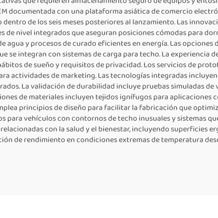
cativas que requieren almacenamiento seguro de equipos y entusia
EM documentada con una plataforma asiática de comercio electrón
o dentro de los seis meses posteriores al lanzamiento. Las innova
es de nivel integrados que aseguran posiciones cómodas para dorm
e agua y procesos de curado eficientes en energía. Las opciones 
e se integran con sistemas de carga para techo. La experiencia d
bitos de sueño y requisitos de privacidad. Los servicios de prot
ara actividades de marketing. Las tecnologías integradas incluye
ados. La validación de durabilidad incluye pruebas simuladas de 
ecciones de materiales incluyen tejidos ignífugos para aplicaciones
mplea principios de diseño para facilitar la fabricación que opti
os para vehículos con contornos de techo inusuales y sistemas que 
relacionadas con la salud y el bienestar, incluyendo superficies 
idación de rendimiento en condiciones extremas de temperatura de