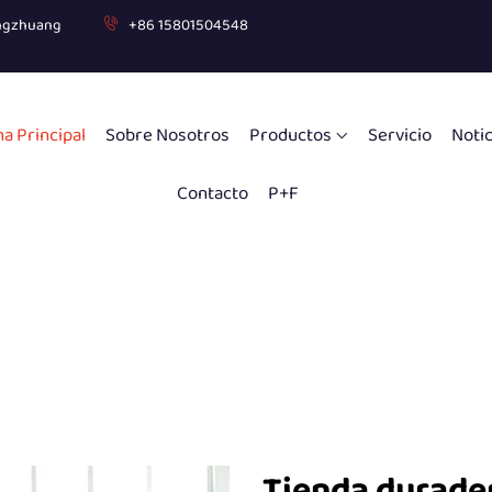
gongzhuang
+86 15801504548
a Principal
Sobre Nosotros
Productos
Servicio
Notic
Contacto
P+F
Tienda durader