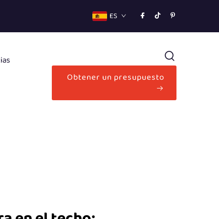
ES
ias
Obtener un presupuesto
a en el techo: