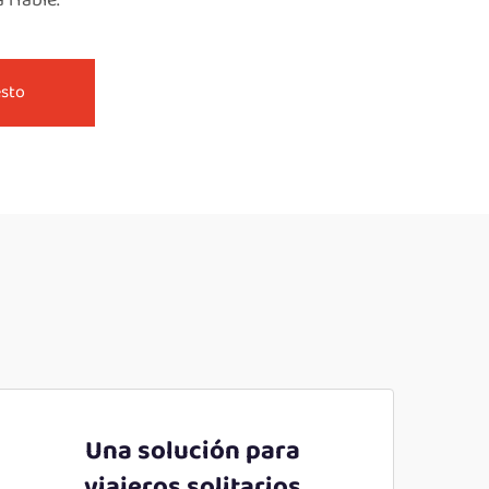
fiable.
esto
Una solución para
viajeros solitarios