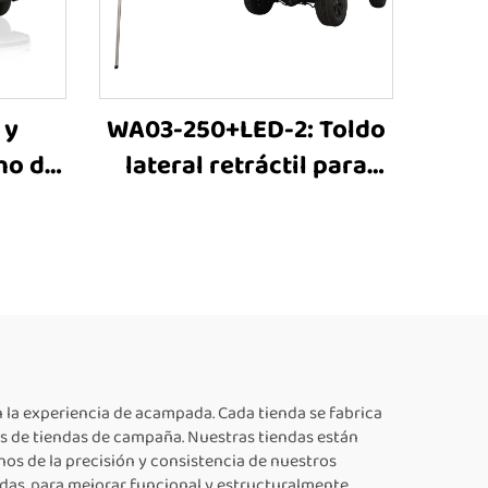
 y
WA03-250+LED-2: Toldo
ho de
lateral retráctil para
oldo
automóvil de 270
zable
grados, carpa
odo el
protectora contra el sol
da y
y toldo lateral para
camiones, ideal para
acampada
n la experiencia de acampada. Cada tienda se fabrica
es de tiendas de campaña. Nuestras tiendas están
nos de la precisión y consistencia de nuestros
adas, para mejorar funcional y estructuralmente