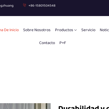
gongzhuang
+86-15801504548
a De Inicio
Sobre Nosotros
Productos
Servicio
Notic
Contacto
P+F
Durabilidad y