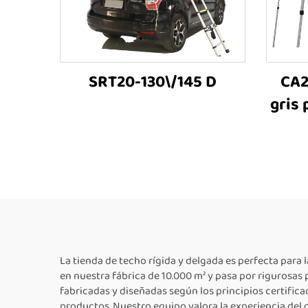
SRT20-130\/145 D
CA2
gris
/ 4
i
fami
al air
re
La tienda de techo rígida y delgada es perfecta para
en nuestra fábrica de 10.000 m² y pasa por rigurosas
fabricadas y diseñadas según los principios certifica
productos. Nuestro equipo valora la experiencia del 