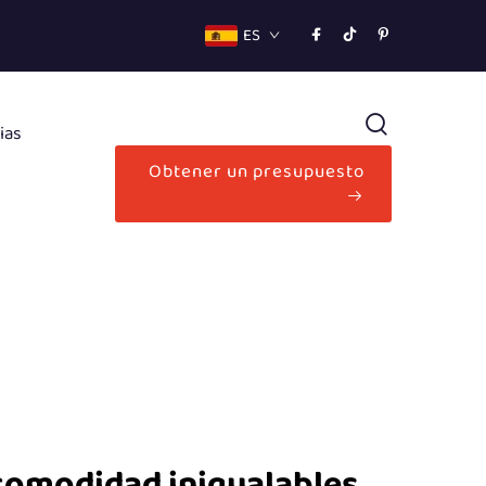
ES
ias
Obtener un presupuesto
 comodidad inigualables