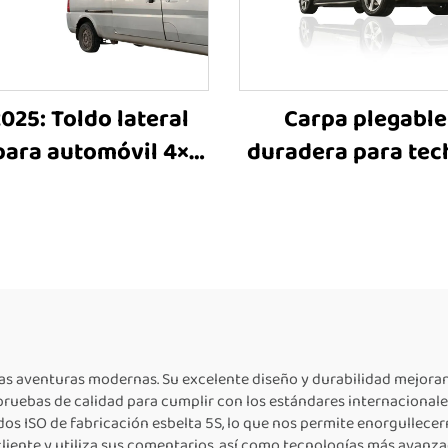
025: Toldo lateral
Carpa plegable
 para automóvil 4×4
duradera para tec
WD, impermeable,
automóvil con t
deal para viajes
lateral, personali
liares y acampada
en tamaño, carpa t
e libre, toldo lateral
año para acampa
tráctil para SUV
picnic
 las aventuras modernas. Su excelente diseño y durabilidad mejora
 pruebas de calidad para cumplir con los estándares internacional
dos ISO de fabricación esbelta 5S, lo que nos permite enorgullecer
cliente y utiliza sus comentarios, así como tecnologías más avanz