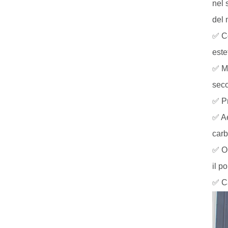
nel 
del 
✅ Co
este
✅ Mo
seco
✅ Pr
✅ Ae
carb
✅ Op
il p
✅ Ca