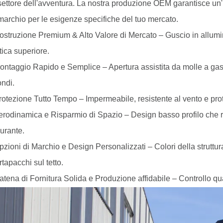
settore dell'avventura. La nostra produzione OEM garantisce un
marchio per le esigenze specifiche del tuo mercato.
struzione Premium & Alto Valore di Mercato – Guscio in allumini
tica superiore.
ntaggio Rapido e Semplice – Apertura assistita da molle a gas
ndi.
otezione Tutto Tempo – Impermeabile, resistente al vento e prot
rodinamica e Risparmio di Spazio – Design basso profilo che ri
urante.
zioni di Marchio e Design Personalizzati – Colori della struttura
ortapacchi sul tetto.
tena di Fornitura Solida e Produzione affidabile – Controllo qual