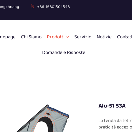
uogongzhuang
+86-15801504548
mepage
Chi Siamo
Prodotti
Servizio
Notizie
Contat
Domande e Risposte
Alu-51 53A
La tenda da tett
praticità eccezio