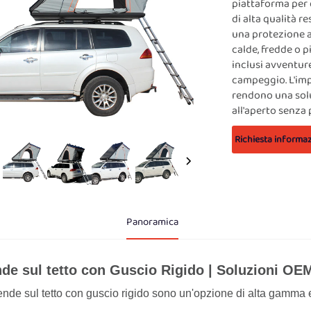
piattaforma per 
di alta qualità r
una protezione af
calde, fredde o p
inclusi avventur
campeggio. L'impi
rendono una solu
all'aperto senza 
Richiesta informaz
Panoramica
de sul tetto con Guscio Rigido | Soluzioni O
ende sul tetto con guscio rigido sono un'opzione di alta gamma 