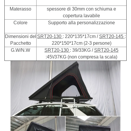
Materasso
spessore di 30mm con schiuma e
copertura lavabile
Colore
Supporto alla personalizzazione
Dimensioni del
SRT20-130
: 220*135*17cm /
SRT20-145
:
Pacchetto
220*150*17cm (2-3 persone)
G.W/N.W
SRT20-130
: 39/33KG /
SRT20-145
:45\/37KG (non compresa la scala)