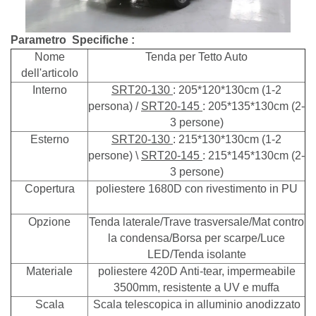
Parametro
Specifiche
:
Nome
Tenda per Tetto Auto
dell'articolo
Interno
SRT20-130
: 205*120*130cm (1-2
persona) /
SRT20-145
: 205*135*130cm (2-
3 persone)
Esterno
SRT20-130
: 215*130*130cm (1-2
persone) \
SRT20-145
: 215*145*130cm (2-
3 persone)
Copertura
poliestere 1680D con rivestimento in PU
Opzione
Tenda laterale/Trave trasversale/Mat contro
la condensa/Borsa per scarpe/Luce
LED/Tenda isolante
Materiale
poliestere 420D Anti-tear, impermeabile
3500mm, resistente a UV e muffa
Scala
Scala telescopica in alluminio anodizzato