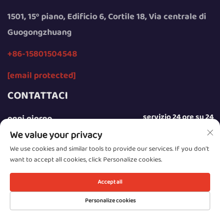
1501, 15º piano, Edificio 6, Cortile 18, Via centrale di
Guogongzhuang
+86-15801504548
[email protected]
CONTATTACI
servizio 24 ore su 24
ogni giorno
We value your privacy
We use cookies and similar tools to provide our services. If you don't
want to accept all cookies, click Personalize cookies.
Copyright © 2025 by Beijing Sunday Campers Co., Ltd.
Accept all
Informativa sulla privacy
Personalize cookies