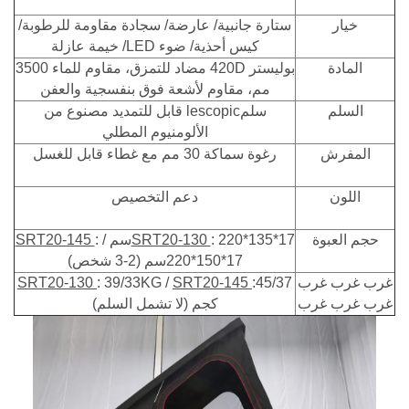
خيار
ستارة جانبية/ عارضة/ سجادة مقاومة للرطوبة/
كيس أحذية/ ضوء LED/ خيمة عازلة
المادة
بوليستر 420D مضاد للتمزق، مقاوم للماء 3500
مم، مقاوم لأشعة فوق بنفسجية والعفن
السلم
سلمlescopic قابل للتمديد مصنوع من
الألومنيوم المطلي
المفرش
رغوة سماكة 30 مم مع غطاء قابل للغسل
اللون
دعم التخصيص
حجم العبوة
: 220*135*17سم /
SRT20-130
:
SRT20-145
220*150*17سم (2-3 شخص)
غرب غرب غرب
:45/37
SRT20-145
: 39/33KG /
SRT20-130
غرب غرب غرب
كجم (لا تشمل السلم)