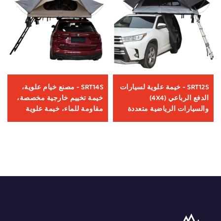
SRT12S - خيمة علوية لسيارات
SRT14S - مصنع خيام علوية،
الدفع الرباعي (4X4)
خيمة تخييم خارجية مخصصة،
والسيارات الرياضية متعددة
مقاومة للماء، خيمة علوية
الاستخدامات (SUV)، خيمة
للسيارة، إكسسوارات عالمية
خارجية أوتوماتيكية ذات غلاف
للسيارات الدفع الرباعي (4x4)
صلب من الألومنيوم