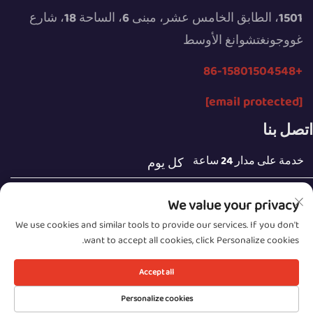
1501، الطابق الخامس عشر، مبنى 6، الساحة 18، شارع
غووجونغتشوانغ الأوسط
+86-15801504548
[email protected]
اتصل بنا
خدمة على مدار 24 ساعة
كل يوم
We value your privacy
We use cookies and similar tools to provide our services. If you don't
want to accept all cookies, click Personalize cookies.
حقوق النشر © 2025 ملكية شركة Beijing Sunday Campers
Co., Ltd.
Accept all
سياسة الخصوصية
Personalize cookies