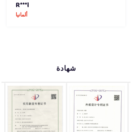
R***l
ألمانيا
شهادة