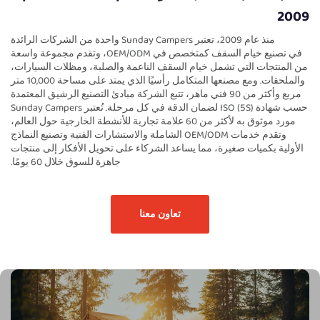
2009
منذ عام 2009، تعتبر Sunday Campers واحدة من الشركات الرائدة
في تصنيع خيام السقف كمتخصص في OEM/ODM، وتقدم مجموعة واسعة
من المنتجات التي تشمل خيام السقف الناعمة والصلبة، ومظلات السيارات،
والملحقات. ومع مصنعها المتكامل رأسيًا الذي يمتد على مساحة 10,000 متر
مربع وأكثر من 90 فني ماهر، تتبع الشركة مبادئ التصنيع الرشيق المعتمدة
حسب شهادة ISO (5S) لضمان الدقة في كل مرحلة. تُعتبر Sunday Campers
مورد موثوق به لأكثر من 60 علامة تجارية للأنشطة الخارجية حول العالم،
وتقدم خدمات OEM/ODM الشاملة والاستشارات الفنية وتصنيع النماذج
الأولية بكميات صغيرة، مما يساعد الشركاء على تحويل الأفكار إلى منتجات
جاهزة للسوق خلال 60 يومًا.
تعاون معنا