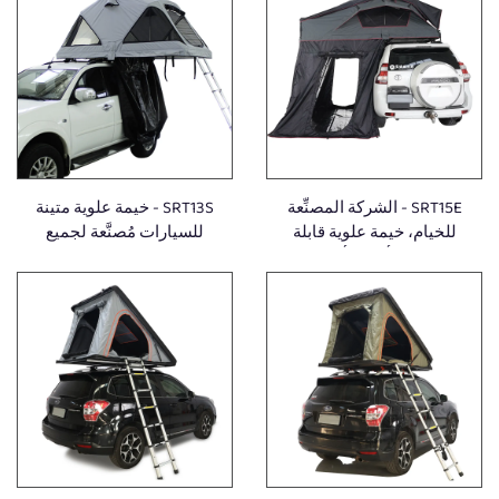
SRT15E - الشركة المصنِّعة
SRT13S - خيمة علوية متينة
للخيام، خيمة علوية قابلة
للسيارات مُصنَّعة لجميع
للتخصيص، أخف وأرفع خيمة
الفصول، ذات فتحة جانبية،
علوية على الإطلاق،
كبيرة الحجم، مناسبة للتخييم
إكسسوارات عالمية للسيارات
العائلي في الأماكن المفتوحة،
للطرق الوعرة ومركبات الدفع
خيمة علوية للسيارة
الرباعي (4X4)