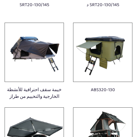
SRT20-130/145 د
SRT20-130/145
ABS320-130
خيمة سقف احترافية للأنشطة
الخارجية والتخييم من طراز
ALU610-190، خيمة سقف صلبة
مصنوعة من الألومنيوم، مناسبة
للمركبات ذات الدفع الرباعي
(4WD) والدفع الرباعي (4X4)،
إكسسوارات للقيادة خارج
الطرق