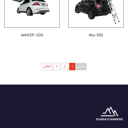
WA03P-200
Alu-51D
سابق
1
2
3
التالي