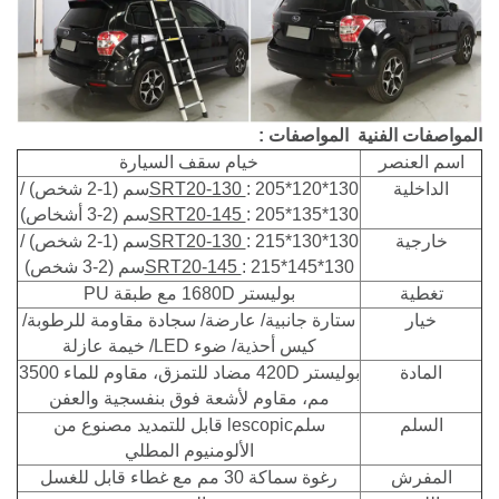
المواصفات الفنية
المواصفات
:
اسم العنصر
خيام سقف السيارة
الداخلية
: 205*120*130سم (1-2 شخص) /
SRT20-130
: 205*135*130سم (2-3 أشخاص)
SRT20-145
خارجية
: 215*130*130سم (1-2 شخص) /
SRT20-130
: 215*145*130سم (2-3 شخص)
SRT20-145
تغطية
بوليستر 1680D مع طبقة PU
خيار
ستارة جانبية/ عارضة/ سجادة مقاومة للرطوبة/
كيس أحذية/ ضوء LED/ خيمة عازلة
المادة
بوليستر 420D مضاد للتمزق، مقاوم للماء 3500
مم، مقاوم لأشعة فوق بنفسجية والعفن
السلم
سلمlescopic قابل للتمديد مصنوع من
الألومنيوم المطلي
المفرش
رغوة سماكة 30 مم مع غطاء قابل للغسل