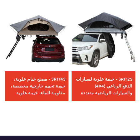
SRT12S - خيمة علوية لسيارات
SRT14S - مصنع خيام علوية،
الدفع الرباعي (4X4)
خيمة تخييم خارجية مخصصة،
والسيارات الرياضية متعددة
مقاومة للماء، خيمة علوية
الاستخدامات (SUV)، خيمة
للسيارة، إكسسوارات عالمية
خارجية أوتوماتيكية ذات غلاف
للسيارات الدفع الرباعي (4x4)
صلب من الألومنيوم