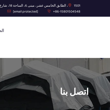
1501، الطابق الخامس عشر، مبنى 6، الساحة 18، شارع غووجونغتشوانغ الأوسط
[email protected]
+86-15801504548
الص
اتصل بنا