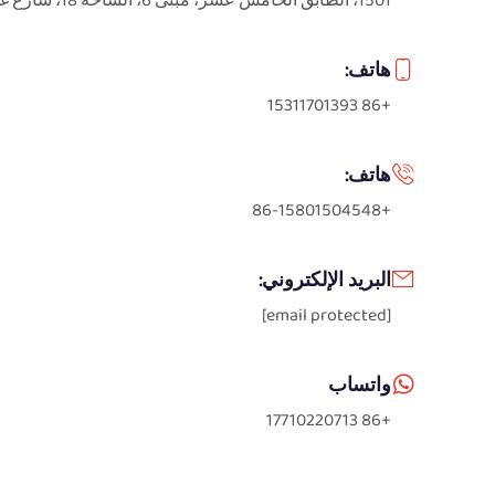
1501، الطابق الخامس عشر، مبنى 6، الساحة 18، شارع غووجونغتشوانغ الأوسط
هاتف:
+86 15311701393
هاتف:
+86-15801504548
البريد الإلكتروني:
[email protected]
واتساب
+86 17710220713