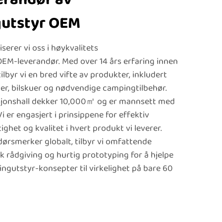
gutstyr OEM
erer vi oss i høykvalitets
EM-leverandør. Med over 14 års erfaring innen
ilbyr vi en bred vifte av produkter, inkludert
der, bilskuer og nødvendige campingtilbehør.
usjonshall dekker 10,000㎡ og er mannsett med
i er engasjert i prinsippene for effektiv
ghet og kvalitet i hvert produkt vi leverer.
ørsmerker globalt, tilbyr vi omfattende
 rådgiving og hurtig prototyping for å hjelpe
ngutstyr-konsepter til virkelighet på bare 60