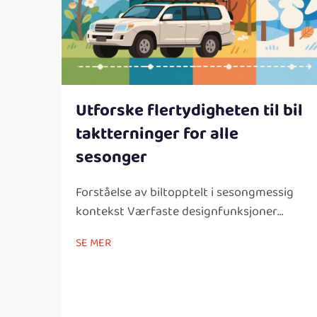
Utforske flertydigheten til bil
taktterninger for alle
sesonger
Forståelse av biltopptelt i sesongmessig
kontekst Værfaste designfunksjoner
Nøkkelegenskaper å se etter i et
SE MER
biltopptelt: En viktig ting å vurdere med
alle biltopptelt er værfaste
designelementer som er så viktige for
camping...