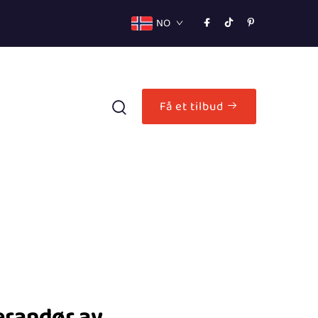
NO
Få et tilbud
erandør av