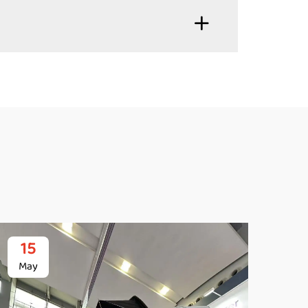
15
1
May
Ma