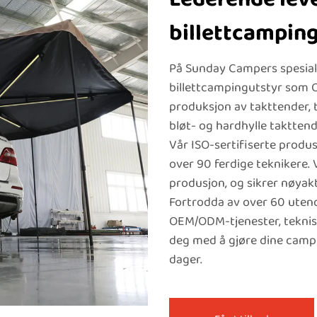
billettcampin
På Sunday Campers spesialis
billettcampingutstyr som O
produksjon av takttender, t
bløt- og hardhylle taktten
Vår ISO-sertifiserte prod
over 90 ferdige teknikere. V
produsjon, og sikrer nøyakti
Fortrodda av over 60 utend
OEM/ODM-tjenester, teknisk
deg med å gjøre dine campi
dager.