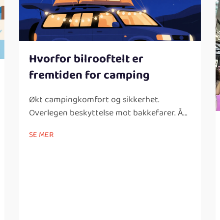
Hvorfor bilrooftelt er
fremtiden for camping
Økt campingkomfort og sikkerhet.
Overlegen beskyttelse mot bakkefarer. Å
campere over bakken gir bedre
SE MER
beskyttelse mot alle slags problemer som
finnes på bakkenivå, noe som gjør det mye
tryggere og mer komfortabelt for
personer som elsker...