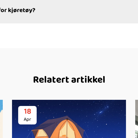
 for kjøretøy?
Relatert artikkel
18
Apr