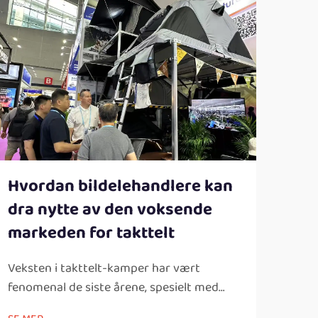
Hv
ett
leg
Hvordan bildelehandlere kan
pro
dra nytte av den voksende
markeden for takttelt
Beho
har f
Veksten i takttelt-kamper har vært
camp
fenomenal de siste årene, spesielt med
SE M
gjor
innsatsen av fritidsaktiviteter blant
uten