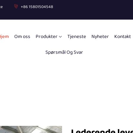
te
+86 15801504548
Hjem
Om oss
Produkter
Tjeneste
Nyheter
Kontakt
Spørsmål Og Svar
Lederende lev