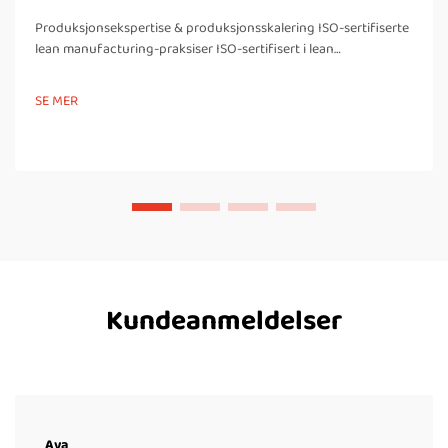
Produksjonsekspertise & produksjonsskalering ISO-sertifiserte
lean manufacturing-praksiser ISO-sertifisert i lean
manufacturing Det finnes flere fordeler forbundet med å være
ISO-sertifisert i våre lean manufacturing-prosesser, inkludert
SE MER
forbedringer i...
Kundeanmeldelser
Ava