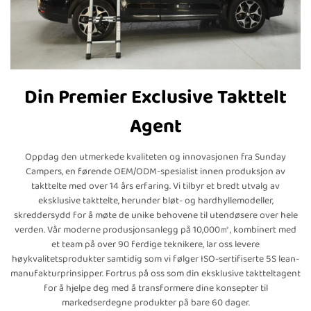
Din Premier Exclusive Takttelt
Agent
Oppdag den utmerkede kvaliteten og innovasjonen fra Sunday
Campers, en førende OEM/ODM-spesialist innen produksjon av
takttelte med over 14 års erfaring. Vi tilbyr et bredt utvalg av
eksklusive takttelte, herunder bløt- og hardhyllemodeller,
skreddersydd for å møte de unike behovene til utendøsere over hele
verden. Vår moderne produsjonsanlegg på 10,000㎡, kombinert med
et team på over 90 ferdige teknikere, lar oss levere
høykvalitetsprodukter samtidig som vi følger ISO-sertifiserte 5S lean-
manufakturprinsipper. Fortrus på oss som din eksklusive taktteltagent
for å hjelpe deg med å transformere dine konsepter til
markedserdegne produkter på bare 60 dager.