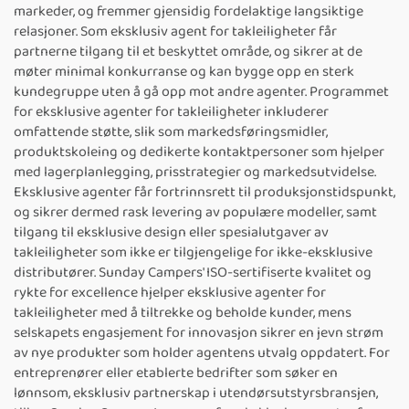
markeder, og fremmer gjensidig fordelaktige langsiktige
relasjoner. Som eksklusiv agent for takleiligheter får
partnerne tilgang til et beskyttet område, og sikrer at de
møter minimal konkurranse og kan bygge opp en sterk
kundegruppe uten å gå opp mot andre agenter. Programmet
for eksklusive agenter for takleiligheter inkluderer
omfattende støtte, slik som markedsføringsmidler,
produktskoleing og dedikerte kontaktpersoner som hjelper
med lagerplanlegging, prisstrategier og markedsutvidelse.
Eksklusive agenter får fortrinnsrett til produksjonstidspunkt,
og sikrer dermed rask levering av populære modeller, samt
tilgang til eksklusive design eller spesialutgaver av
takleiligheter som ikke er tilgjengelige for ikke-eksklusive
distributører. Sunday Campers' ISO-sertifiserte kvalitet og
rykte for excellence hjelper eksklusive agenter for
takleiligheter med å tiltrekke og beholde kunder, mens
selskapets engasjement for innovasjon sikrer en jevn strøm
av nye produkter som holder agentens utvalg oppdatert. For
entreprenører eller etablerte bedrifter som søker en
lønnsom, eksklusiv partnerskap i utendørsutstyrsbransjen,