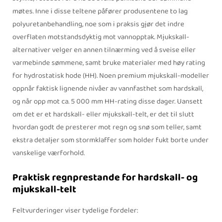
møtes. Inne i disse teltene påfører produsentene to lag
polyuretanbehandling, noe som i praksis gjør det indre
overflaten motstandsdyktig mot vannopptak. Mjukskall-
alternativer velger en annen tilnærming ved å sveise eller
varmebinde sømmene, samt bruke materialer med høy rating
for hydrostatisk hode (HH). Noen premium mjukskall-modeller
oppnår faktisk lignende nivåer av vannfasthet som hardskall,
og når opp mot ca. 5 000 mm HH-rating disse dager. Uansett
om det er et hardskall- eller mjukskall-telt, er det til slutt
hvordan godt de presterer mot regn og snø som teller, samt
ekstra detaljer som stormklaffer som holder fukt borte under
vanskelige værforhold.
Praktisk regnprestande for hardskall- og
mjukskall-telt
Feltvurderinger viser tydelige fordeler: