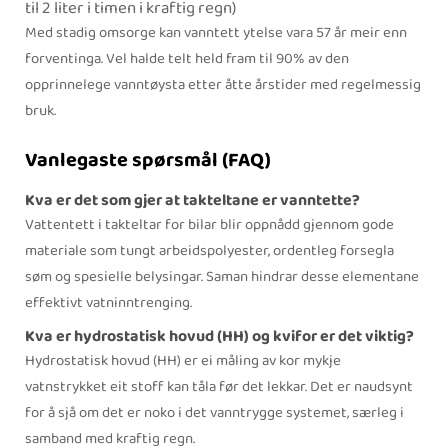
til 2 liter i timen i kraftig regn)
Med stadig omsorge kan vanntett ytelse vara 57 år meir enn
forventinga. Vel halde telt held fram til 90% av den
opprinnelege vanntøysta etter åtte årstider med regelmessig
bruk.
Vanlegaste spørsmål (FAQ)
Kva er det som gjer at takteltane er vanntette?
Vattentett i takteltar for bilar blir oppnådd gjennom gode
materiale som tungt arbeidspolyester, ordentleg forsegla
søm og spesielle belysingar. Saman hindrar desse elementane
effektivt vatninntrenging.
Kva er hydrostatisk hovud (HH) og kvifor er det viktig?
Hydrostatisk hovud (HH) er ei måling av kor mykje
vatnstrykket eit stoff kan tåla før det lekkar. Det er naudsynt
for å sjå om det er noko i det vanntrygge systemet, særleg i
samband med kraftig regn.