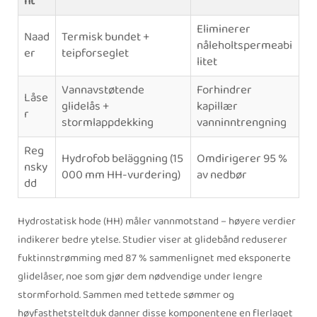
nt
Eliminerer
Naad
Termisk bundet +
nåleholtspermeabi
er
teipforseglet
litet
Vannavstøtende
Forhindrer
Låse
glidelås +
kapillær
r
stormlappdekking
vanninntrengning
Reg
Hydrofob beläggning (15
Omdirigerer 95 %
nsky
000 mm HH-vurdering)
av nedbør
dd
Hydrostatisk hode (HH) måler vannmotstand – høyere verdier
indikerer bedre ytelse. Studier viser at glidebånd reduserer
fuktinnstrømming med 87 % sammenlignet med eksponerte
glidelåser, noe som gjør dem nødvendige under lengre
stormforhold. Sammen med tettede sømmer og
høyfasthetsteltduk danner disse komponentene en flerlaget