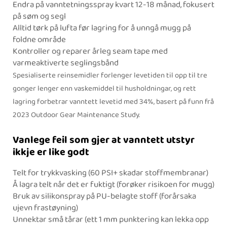
Endra på vanntetningsspray kvart 12-18 månad, fokusert
på søm og segl
Alltid tørk på lufta før lagring for å unngå mugg på
foldne område
Kontroller og reparer årleg seam tape med
varmeaktiverte seglingsbånd
Spesialiserte reinsemidler forlenger levetiden til opp til tre
gonger lenger enn vaskemiddel til husholdningar, og rett
lagring forbetrar vanntett levetid med 34%, basert på funn frå
2023 Outdoor Gear Maintenance Study.
Vanlege feil som gjer at vanntett utstyr
ikkje er like godt
Telt for trykkvasking (60 PSI+ skadar stoffmembranar)
Å lagra telt når det er fuktigt (forøker risikoen for mugg)
Bruk av silikonspray på PU-belagte stoff (forårsaka
ujevn frastøyning)
Unnektar små tårar (ett 1 mm punktering kan lekka opp