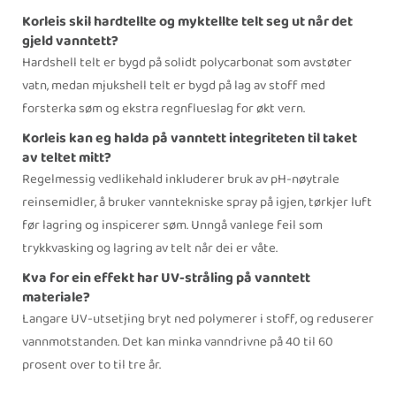
Korleis skil hardtellte og myktellte telt seg ut når det
gjeld vanntett?
Hardshell telt er bygd på solidt polycarbonat som avstøter
vatn, medan mjukshell telt er bygd på lag av stoff med
forsterka søm og ekstra regnflueslag for økt vern.
Korleis kan eg halda på vanntett integriteten til taket
av teltet mitt?
Regelmessig vedlikehald inkluderer bruk av pH-nøytrale
reinsemidler, å bruker vanntekniske spray på igjen, tørkjer luft
før lagring og inspicerer søm. Unngå vanlege feil som
trykkvasking og lagring av telt når dei er våte.
Kva for ein effekt har UV-stråling på vanntett
materiale?
Langare UV-utsetjing bryt ned polymerer i stoff, og reduserer
vannmotstanden. Det kan minka vanndrivne på 40 til 60
prosent over to til tre år.