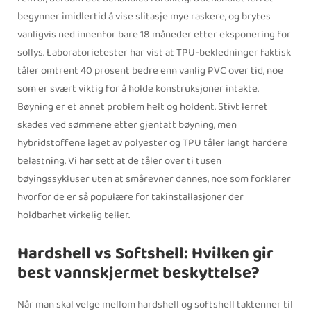
begynner imidlertid å vise slitasje mye raskere, og brytes
vanligvis ned innenfor bare 18 måneder etter eksponering for
sollys. Laboratorietester har vist at TPU-bekledninger faktisk
tåler omtrent 40 prosent bedre enn vanlig PVC over tid, noe
som er svært viktig for å holde konstruksjoner intakte.
Bøyning er et annet problem helt og holdent. Stivt lerret
skades ved sømmene etter gjentatt bøyning, men
hybridstoffene laget av polyester og TPU tåler langt hardere
belastning. Vi har sett at de tåler over ti tusen
bøyingssykluser uten at smårevner dannes, noe som forklarer
hvorfor de er så populære for takinstallasjoner der
holdbarhet virkelig teller.
Hardshell vs Softshell: Hvilken gir
best vannskjermet beskyttelse?
Når man skal velge mellom hardshell og softshell taktenner til