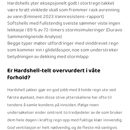
Hardshells yter eksepsjonelt godt i stortregn takket
være bratt vinklede skall som fremmer rask avrenning
av vann (Eminent 2023 Vannresistens-rapport)
Softshells med fullstendig sveiste sømmer viste ingen
lekkasje i 89 % av 72-timers stormsimuleringer (Duravo
Sammenlignende Analyse)
Begge typer møter utfordringer med vinddrevet regn
som kommer inn i glidelåsspor, noe som understreker
betydningen av dekking med stormlapp
Er Hardshell-telt overvurdert i våte
forhold?
Hardshell jakker gjør en god jobb med å holde regn ute ved
første øyekast, men disse stive ytterskallene har ofte til
tendens å samle kondens på innsiden. Ifølge noen
undersøkelser ender omtrent to tredjedeler av de som bruker
dem hele dagen i kraftig regn opp med fuktige klær innvendig.
God ventilasjon er helt nødvendig, og de fleste må vanligvis