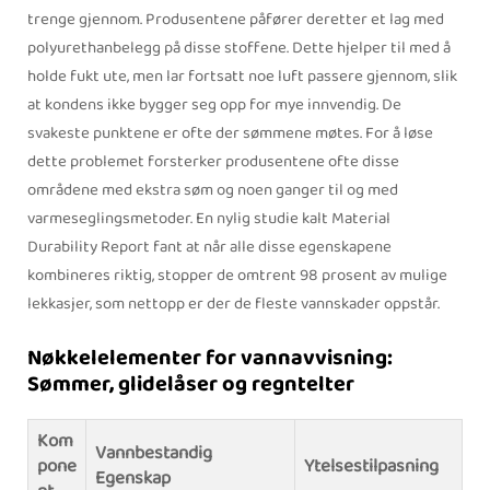
trenge gjennom. Produsentene påfører deretter et lag med
polyurethanbelegg på disse stoffene. Dette hjelper til med å
holde fukt ute, men lar fortsatt noe luft passere gjennom, slik
at kondens ikke bygger seg opp for mye innvendig. De
svakeste punktene er ofte der sømmene møtes. For å løse
dette problemet forsterker produsentene ofte disse
områdene med ekstra søm og noen ganger til og med
varmeseglingsmetoder. En nylig studie kalt Material
Durability Report fant at når alle disse egenskapene
kombineres riktig, stopper de omtrent 98 prosent av mulige
lekkasjer, som nettopp er der de fleste vannskader oppstår.
Nøkkelelementer for vannavvisning:
Sømmer, glidelåser og regntelter
Kom
Vannbestandig
pone
Ytelsestilpasning
Egenskap