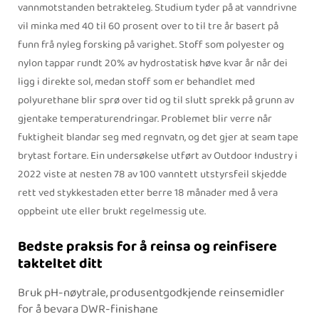
vannmotstanden betrakteleg. Studium tyder på at vanndrivne
vil minka med 40 til 60 prosent over to til tre år basert på
funn frå nyleg forsking på varighet. Stoff som polyester og
nylon tappar rundt 20% av hydrostatisk høve kvar år når dei
ligg i direkte sol, medan stoff som er behandlet med
polyurethane blir sprø over tid og til slutt sprekk på grunn av
gjentake temperaturendringar. Problemet blir verre når
fuktigheit blandar seg med regnvatn, og det gjer at seam tape
brytast fortare. Ein undersøkelse utført av Outdoor Industry i
2022 viste at nesten 78 av 100 vanntett utstyrsfeil skjedde
rett ved stykkestaden etter berre 18 månader med å vera
oppbeint ute eller brukt regelmessig ute.
Bedste praksis for å reinsa og reinfisere
takteltet ditt
Bruk pH-nøytrale, produsentgodkjende reinsemidler
for å bevara DWR-finishane