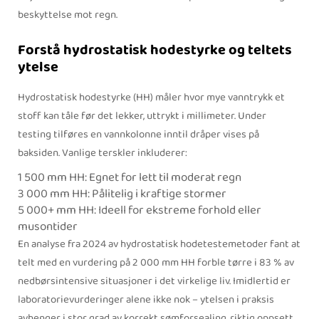
beskyttelse mot regn.
Forstå hydrostatisk hodestyrke og teltets
ytelse
Hydrostatisk hodestyrke (HH) måler hvor mye vanntrykk et
stoff kan tåle før det lekker, uttrykt i millimeter. Under
testing tilføres en vannkolonne inntil dråper vises på
baksiden. Vanlige terskler inkluderer:
1 500 mm HH: Egnet for lett til moderat regn
3 000 mm HH: Pålitelig i kraftige stormer
5 000+ mm HH: Ideell for ekstreme forhold eller
musontider
En analyse fra 2024 av hydrostatisk hodetestemetoder fant at
telt med en vurdering på 2 000 mm HH forble tørre i 83 % av
nedbørsintensive situasjoner i det virkelige liv. Imidlertid er
laboratorievurderinger alene ikke nok – ytelsen i praksis
avhenger i stor grad av korrekt sømforsealing, riktig oppsett