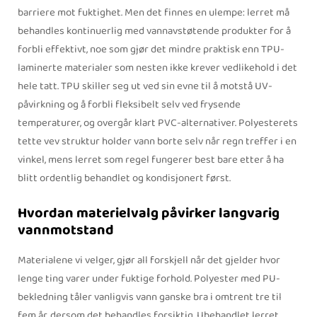
barriere mot fuktighet. Men det finnes en ulempe: lerret må
behandles kontinuerlig med vannavstøtende produkter for å
forbli effektivt, noe som gjør det mindre praktisk enn TPU-
laminerte materialer som nesten ikke krever vedlikehold i det
hele tatt. TPU skiller seg ut ved sin evne til å motstå UV-
påvirkning og å forbli fleksibelt selv ved frysende
temperaturer, og overgår klart PVC-alternativer. Polyesterets
tette vev struktur holder vann borte selv når regn treffer i en
vinkel, mens lerret som regel fungerer best bare etter å ha
blitt ordentlig behandlet og kondisjonert først.
Hvordan materielvalg påvirker langvarig
vannmotstand
Materialene vi velger, gjør all forskjell når det gjelder hvor
lenge ting varer under fuktige forhold. Polyester med PU-
bekledning tåler vanligvis vann ganske bra i omtrent tre til
fem år, dersom det behandles forsiktig. Ubehandlet lerret