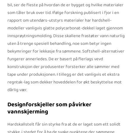
bil, ser de fleste på hvordan de er bygget og hvilke materialer
som tåler bruk over tid. Ifølge forskning publisert i fjor i en
rapport om utendørs-utstyrs materialer har hardshell-
modeller vanligvis glatte polycarbonat-dekkel laget gjennom
innsprøytningsmolding. Disse skallene frastøter vann naturlig
uten å trenge spesiell behandling, noe som betyr ingen
bekymringer for lekkasje fra sømmene. Softshell-alternativer
fungerer annerledes. De er basert på flerlags vevd
konstruksjon der produsenter forsterker alle sømmer med
tape under produksjonen. I tillegg er det vanligvis et ekstra
regntak-lag som dekker hoveddelen for økt beskyttelse mot
dårlig vær.
Designforskjeller som påvirker
vannskjerming
Hardskallstelt får sin styrke fra at de er laget som ett solidt
stykke, i stedet for å ha de svake punktene der sømmene