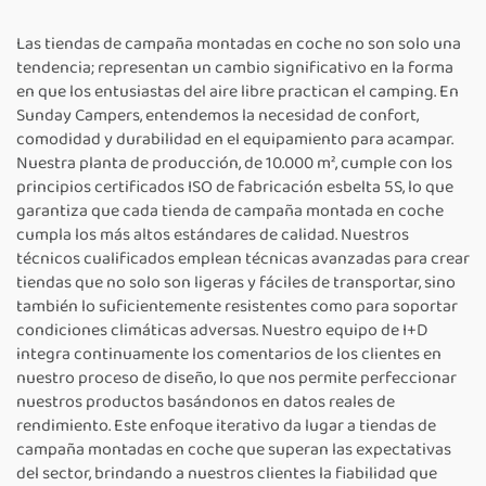
acampada
automóviles, SUV y
vehículos tipo familia
Las tiendas de campaña montadas en coche no son solo una
tendencia; representan un cambio significativo en la forma
en que los entusiastas del aire libre practican el camping. En
Sunday Campers, entendemos la necesidad de confort,
comodidad y durabilidad en el equipamiento para acampar.
Nuestra planta de producción, de 10.000 m², cumple con los
principios certificados ISO de fabricación esbelta 5S, lo que
garantiza que cada tienda de campaña montada en coche
cumpla los más altos estándares de calidad. Nuestros
técnicos cualificados emplean técnicas avanzadas para crear
tiendas que no solo son ligeras y fáciles de transportar, sino
también lo suficientemente resistentes como para soportar
condiciones climáticas adversas. Nuestro equipo de I+D
integra continuamente los comentarios de los clientes en
nuestro proceso de diseño, lo que nos permite perfeccionar
nuestros productos basándonos en datos reales de
rendimiento. Este enfoque iterativo da lugar a tiendas de
campaña montadas en coche que superan las expectativas
del sector, brindando a nuestros clientes la fiabilidad que