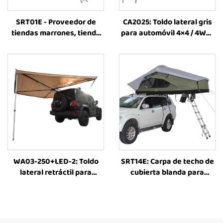
SRT01E - Proveedor de
CA2025: Toldo lateral gris
tiendas marrones, tienda
para automóvil 4×4 / 4WD,
exterior para acampar en
impermeable, ideal para
vehículos 4x4, tienda
viajes familiares y
sobre el techo del
acampada al aire libre,
automóvil, accesorios para
toldo lateral retráctil para
campamentos, tienda
SUV
sobre el techo
WA03-250+LED-2: Toldo
SRT14E: Carpa de techo de
lateral retráctil para
cubierta blanda para
automóvil de 270 grados,
exteriores, todoterreno,
carpa protectora contra el
para cuatro estaciones,
sol y toldo lateral para
apta para familias,
camiones, ideal para
compatible con