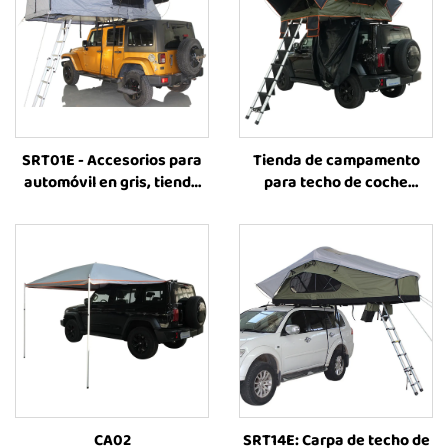
SRT01E - Accesorios para
Tienda de campamento
automóvil en gris, tienda
para techo de coche
de techo para automóvil,
SRT11S RTT de fábrica,
tienda exterior para
para SUV, accesorios para
familias, tienda para
automóvil
acampar sobre el techo del
automóvil
CA02
SRT14E: Carpa de techo de