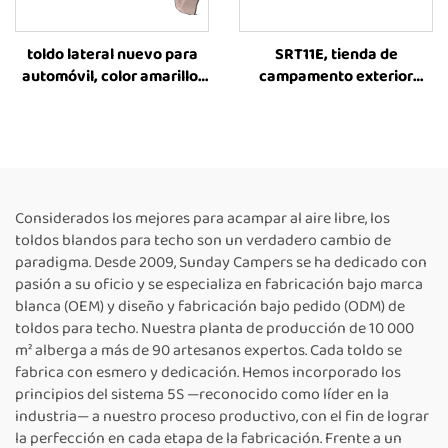
toldo lateral nuevo para
SRT11E, tienda de
automóvil, color amarillo,
campamento exterior
estilo 270 grados, alta
impermeable
calidad, habitación anexa
personalizada de color
para acampada, carpa
negro para vehículos 4x4,
lateral para automóvil
para todas las estaciones,
con apertura lateral y gran
tamaño, para automóviles
Considerados los mejores para acampar al aire libre, los
familiares
toldos blandos para techo son un verdadero cambio de
paradigma. Desde 2009, Sunday Campers se ha dedicado con
pasión a su oficio y se especializa en fabricación bajo marca
blanca (OEM) y diseño y fabricación bajo pedido (ODM) de
toldos para techo. Nuestra planta de producción de 10 000
m² alberga a más de 90 artesanos expertos. Cada toldo se
fabrica con esmero y dedicación. Hemos incorporado los
principios del sistema 5S —reconocido como líder en la
industria— a nuestro proceso productivo, con el fin de lograr
la perfección en cada etapa de la fabricación. Frente a un