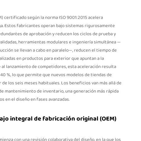
M) certificado según la norma ISO 9001:2015 acelera
ga. Estos fabricantes operan bajo sistemas rigurosamente
redundantes de aprobación y reducen los ciclos de prueba y
validadas, herramientas modulares e ingeniería simultánea —
ducción se llevan a cabo en paralelo—, reducen el tiempo de
lizadas en productos para exterior que apuntan a la
al lanzamiento de competidores, esta aceleración resulta
un 40 %, lo que permite que nuevos modelos de tiendas de
 de los seis meses habituales. Los beneficios van más allá de
 de mantenimiento de inventario, una generación más rápida
s en el diseño en fases avanzadas.
bajo integral de fabricación original (OEM)
omienza con una revisión colaborativa del diseño, en la que los