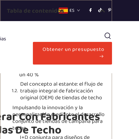
Tabla de contenidos
ES
Acelerando la comercialización
mediante la experiencia de fabricantes
ias
originales de tiendas de techo
Obtener un presupuesto
Cómo los fabricantes originales
certificados ISO 9001 de nivel 1
reducen los ciclos de desarrollo en
un 40 %
Del concepto al estante: el flujo de
trabajo integral de fabricación
original (OEM) de tiendas de techo
Impulsando la innovación y la
erar Con Fabricantes
personalización mediante el desarrollo
conjunto de tiendas de campaña para
das De Techo
techo
I+D conjunta para diseños de