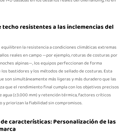
e I+D basadas en los desafíos reales del overlanding, no en
 techo resistentes a las inclemencias del
 equilibren la resistencia a condiciones climáticas extremas
 fallos reales en campo —por ejemplo, roturas de costuras por
noches alpinas—, los equipos perfeccionan de forma
e los bastidores y los métodos de sellado de costuras. Esta
que son simultáneamente más ligeras
y
más duradero que las
iza que el rendimiento final cumpla con los objetivos precisos
e agua (≥3.000 mm) y retención térmica, factores críticos
 y priorizan la fiabilidad sin compromisos.
de características: Personalización de las
 marca