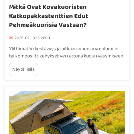
Mitkä Ovat Kovakuoristen
Katkopakkastenttien Edut
Pehmeäkuorisia Vastaan?
2026-02-10 15:21:00
Ylittämätön kestävyys ja pitkäaikainen arvo: alumiini-
tai komposiittikehykset verrattuna kudun väsymiseen
– rakenteellinen eheys 10–15 vuodeksi. Kovakuorisissa
Näytä lisää
katkopakkastentissä on yleensä kehykset, jotka on
valmistettu ilmailualumiinista tai
komposiittimateriaaleista, joiden tarkoituksena on
kestää...