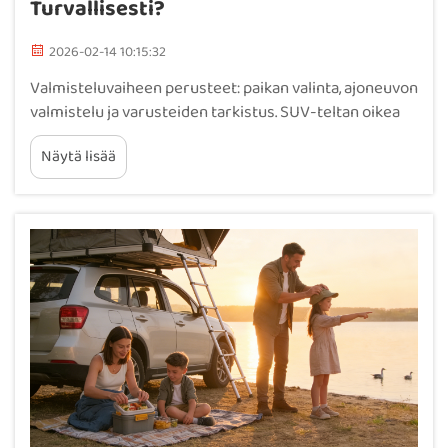
Turvallisesti?
2026-02-14 10:15:32
Valmisteluvaiheen perusteet: paikan valinta, ajoneuvon
valmistelu ja varusteiden tarkistus. SUV-teltan oikea
asennus alkaa perinteisellä valmistelutyöllä.
Näytä lisää
Ensimmäiseksi tarkista, minne aiot leiriytyä. Etsi
tasainen alue, joka ei huuhtoudu pois...