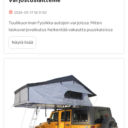
Varjostuslaitteille
2026-05-17 16:11:30
Tuulikuorman fysiikka autojen varjoissa: Miten
laskuvarjovaikutus heikentää vakautta puuskaisissa
olosuhteissa. Tuuli käyttäytyy kuten neste, ja jokainen
Näytä lisää
sen kohtaama pinta kokee dynaamista painetta. Auton
varjossa suuri kangaspäällyste toimii kuin purje...