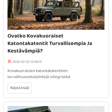
Ovatko Kovakuoraiset
Katontakatentit Turvallisempia Ja
Kestävämpiä?
2026-02-02 13:48:31
Kovakuoraisien katontakatenttien
turvallisuusetulyöntejä: integroidut
lukitusjärjestelmät ja varkauden estävä rakenne.
Näytä lisää
Kovakuoraiset katontakatentit tarjoavat erinomaista
suojaa varkauksilta tarkoituksenmukaisen
turvallisuusarkkitehtuurin avulla – toisin kuin
pehmeäkuoriset vaihtoehdot...