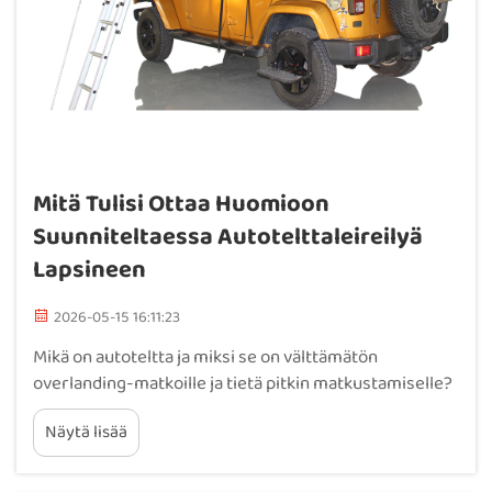
Mitä Tulisi Ottaa Huomioon
Suunniteltaessa Autotelttaleireilyä
Lapsineen
2026-05-15 16:11:23
Mikä on autoteltta ja miksi se on välttämätön
overlanding-matkoille ja tietä pitkin matkustamiselle?
Autoteltta on erikoistunut suojelu, joka kiinnitetään
Näytä lisää
suoraan ajoneuvoon – yleensä takaoven, katon
kuljetusrimaan tai vetokoukkuun. Se eroaa
perinteisistä maatasoisista teltloista...