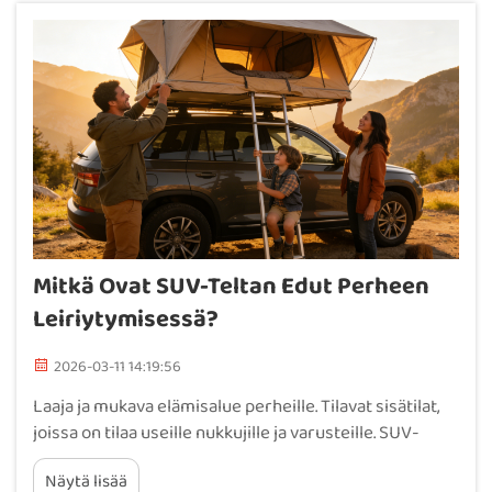
Mitkä Ovat SUV-Teltan Edut Perheen
Leiriytymisessä?
2026-03-11 14:19:56
Laaja ja mukava elämisalue perheille. Tilavat sisätilat,
joissa on tilaa useille nukkujille ja varusteille. SUV-
teltat tarjoavat runsaasti tilaa sisällä, yleensä noin
Näytä lisää
kuudelle kahdeksalle henkilölle, erilliset alueet