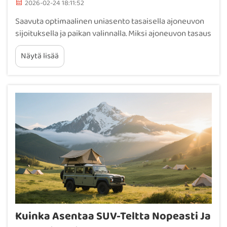
2026-02-24 18:11:52
Saavuta optimaalinen uniasento tasaisella ajoneuvon
sijoituksella ja paikan valinnalla. Miksi ajoneuvon tasaus
on välttämätöntä selkärangan suoristumisen ja
Näytä lisää
painepisteen lievittämisen kannalta auton
katontakkaisessa teltassa. Kun joku nukkuu
epätasaisella pinnalla, selkärangan asento kääntyy
epäluonnolliseen suuntaan...
Kuinka Asentaa SUV-Teltta Nopeasti Ja