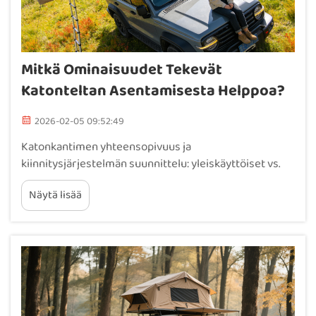
Mitkä Ominaisuudet Tekevät
Katonteltan Asentamisesta Helppoa?
2026-02-05 09:52:49
Katonkantimen yhteensopivuus ja
kiinnitysjärjestelmän suunnittelu: yleiskäyttöiset vs.
merkkikohtaiset kiinnitykset laajan
Näytä lisää
ajoneuvokattauksen saavuttamiseksi. Useimmat
yleiskäyttöiset kiinnitysjärjestelmät ovat
yhteensopivia noin 85 prosenttia kaikista ajoneuvoista
säädettävien kiinnikkeiden ansiosta, mikä tekee niistä
erinomaisia...