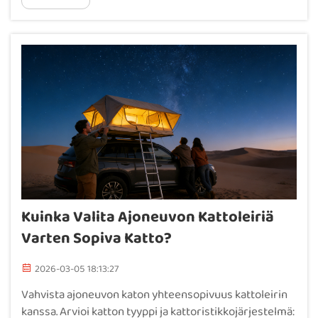
nukkumiseen, tavaran säilyttämiseen ja...
Kuinka Valita Ajoneuvon Kattoleiriä
Varten Sopiva Katto?
2026-03-05 18:13:27
Vahvista ajoneuvon katon yhteensopivuus kattoleirin
kanssa. Arvioi katton tyyppi ja kattoristikkojärjestelmä: