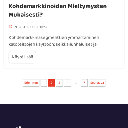
Kohdemarkkinoiden Mieltymysten
Mukaisesti?
2026-01-23 18:08:58
Kohdemarkkinasegmenttien ymmärtäminen
katotelttojen käyttöön: seikkailunhaluiset ja
maastoseikkailijat – nopean asennuksen,
Näytä lisää
kaikenmaastoisuuden kestävyyden ja off-grid-
resilienssin priorisoiminen. Kun kyseessä ovat vakavat
maastokuljettavat seikkailut, joissa luonto heittää...
...
Edellinen
1
2
3
4
7
Seuraava