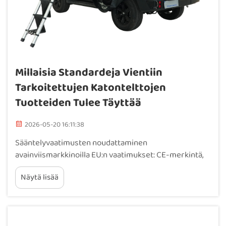
Millaisia Standardeja Vientiin
Tarkoitettujen Katontelttojen
Tuotteiden Tulee Täyttää
2026-05-20 16:11:38
Sääntelyvaatimusten noudattaminen
avainviismarkkinoilla EU:n vaatimukset: CE-merkintä,
rakenteellisen turvallisuuden standardi EN 581-1 ja
Näytä lisää
elektroniikkatuotteiden RoHS-direktiivi.
Kattoleirintäteltan vienti Euroopan unioniin edellyttää
tiukaa noudattamista kolmelle keskeiselle
sääntelypilareille. CE-merkintä i...