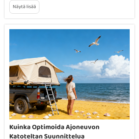
tarkistaa, sopiiko se ajoneuvoosi. Liian suuri paino
Näytä lisää
katolla voi aiheuttaa vakavia ongelmia myöhemmin.
Useimmat ajoneuvot...
Kuinka Optimoida Ajoneuvon
Katoteltan Suunnittelua