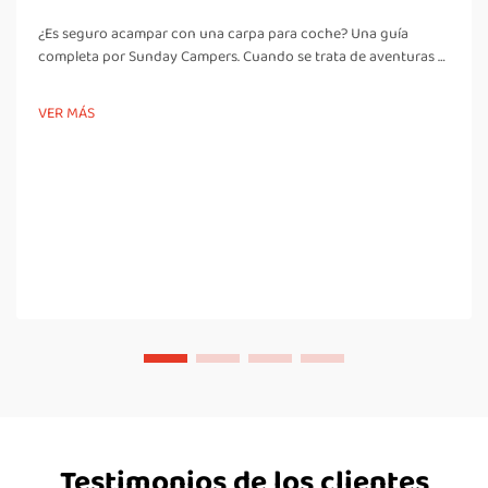
¿Es seguro acampar con una carpa para coche? Una guía
completa por Sunday Campers. Cuando se trata de aventuras al
aire libre, la seguridad siempre es la máxima prioridad. Para
muchos entusiastas del camping, una carpa para coche,
VER MÁS
comúnmente conocida como carpa de techo, se ha convertido
en una cada vez mayor...
Testimonios de los clientes