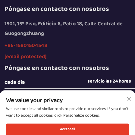
Póngase en contacto con nosotros
1501, 15º Piso, Edificio 6, Patio 18, Calle Central de
Guogongzhuang
+86-15801504548
[email protected]
Póngase en contacto con nosotros
servicio las 24 horas
cada día
We value your privacy
We use cookies and similar tools to provide our services. If you don't
want to accept all cookies, click Personalize cookies.
Derechos de autor © 2025 por Beijing Sunday Campers
Co., Ltd.
Accept all