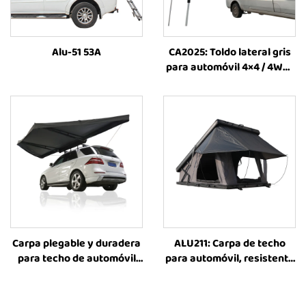
Alu-51 53A
CA2025: Toldo lateral gris
para automóvil 4×4 / 4WD,
impermeable, ideal para
viajes familiares y
acampada al aire libre,
toldo lateral retráctil para
SUV
Carpa plegable y duradera
ALU211: Carpa de techo
para techo de automóvil
para automóvil, resistente
con toldo lateral,
y para todas las
personalizable en tamaño,
estaciones, fabricada por
carpa todo el año para
Sunday Campers, ideal