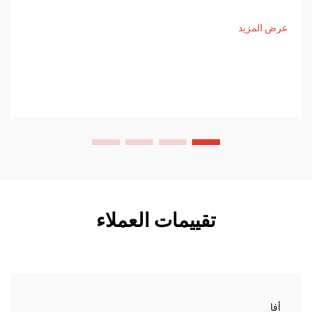
سقف السيارة: أحد الأمور المهمة عند جميع خيام السقف هي وجود
عناصر تصميم مقاومة للأحوال الجوية، وهي ضرورية للغاية للتخييم...
عرض المزيد
تقييمات العملاء
أفا