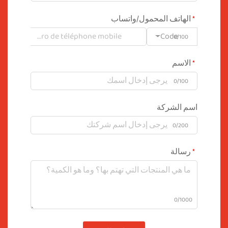
الهاتف المحمول/واتساب
Code
0/100
الاسم
0/100
اسم الشركة
0/200
رسالة
0/1000