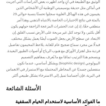
الوثيق مع الطبيعة في آنٍ واحد. أظهرت بعض الدراسات التي أجريت
في أماكن مثل حديقة يوسيميتي الوطنية أن الأشخاص الذين
يقيمون في هذه الهياكل العلوية سجلوا تحسنًا بنسبة حوالي 29
بالمئة في نتائج الاختبارات الخاصة بالانتباه الذهني. وهذا أمر
منطقي حقًا، إذ إن عدد الحشرات المزعجة الزاحفة حولهم يكون
أقل بكثير، ولا توجد كتل غير مريحة على الأرض تسبب القلق. إن
الابتعاد عن سطح الأرض يجعل الصوت أيضًا يعمل بشكل مختلف.
فبدلًا من مجرد سماع ضجيج عام للغابة، يلاحظ المخيمون تفاصيل
فردية مثل اهتزاز الأوراق مع هبوب الرياح أو أصوات الطيور البعيدة.
وينسجم هذا الترتيب تمامًا مع ما يُعرف بمفاهيم التصميم
البيولوجي (biophilic design). وبشكل أساسي، عندما نكون
منفصلين جسديًا عن المخاطر المحتملة مع الاستمرار في الانغماس
في البرية، فإن أجسامنا تميل إلى الاسترخاء بشكل طبيعي أكثر.
الأسئلة الشائعة
ما الفوائد الأساسية لاستخدام الخيام السقفية