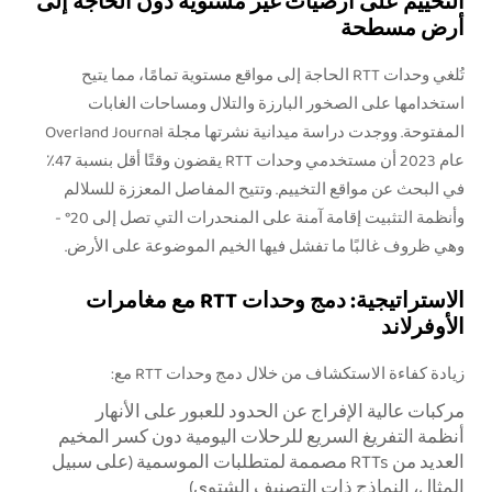
التخييم على أرضيات غير مستوية دون الحاجة إلى
أرض مسطحة
تُلغي وحدات RTT الحاجة إلى مواقع مستوية تمامًا، مما يتيح
استخدامها على الصخور البارزة والتلال ومساحات الغابات
المفتوحة. ووجدت دراسة ميدانية نشرتها مجلة Overland Journal
عام 2023 أن مستخدمي وحدات RTT يقضون وقتًا أقل بنسبة 47٪
في البحث عن مواقع التخييم. وتتيح المفاصل المعززة للسلالم
وأنظمة التثبيت إقامة آمنة على المنحدرات التي تصل إلى 20° -
وهي ظروف غالبًا ما تفشل فيها الخيم الموضوعة على الأرض.
الاستراتيجية: دمج وحدات RTT مع مغامرات
الأوفرلاند
زيادة كفاءة الاستكشاف من خلال دمج وحدات RTT مع:
مركبات عالية الإفراج عن الحدود للعبور على الأنهار
أنظمة التفريغ السريع للرحلات اليومية دون كسر المخيم
العديد من RTTs مصممة لمتطلبات الموسمية (على سبيل
المثال، النماذج ذات التصنيف الشتوي)