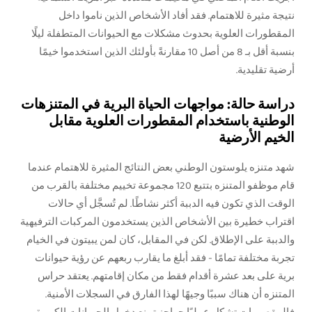
نتيجة مثيرة للاهتمام. فقد أفاد الأشخاص الذين ناموا داخل
المقطورات العلوية بحدوث مشكلات مع الحيوانات المتطفلة ليلًا
بنسبة أقل بـ 8 من أصل 10 مقارنةً بأولئك الذين استخدموا خيمًا
أرضية تقليدية.
دراسة حالة: مواجهات الحياة البرية في المتنزهات
الوطنية باستخدام المقطورات العلوية مقابل
الخيم الأرضية
شهد متنزه يلوستون الوطني بعض النتائج المثيرة للاهتمام عندما
قام موظفو المتنزه بتتبع 120 مجموعة تخييم مختلفة بالقرب من
الوقت الذي تكون فيه الدببة أكثر نشاطًا. لم تُسجَّل أي حالات
اقتراب خطيرة بين الأشخاص الذين يستخدمون المركبات الترفيهية
والدببة على الإطلاق. لكن في المقابل، كان لمن يبيتون في الخيام
تجربة مختلفة تمامًا - فقد أبلغ ما يقارب ربعهم عن رؤية حيوانات
برية على بعد عشرة أقدام فقط من مكان إقامتهم. يعتقد حراس
المتنزه أن هناك سببًا وجيهًا لهذا الفارق في السجلات الأمنية.