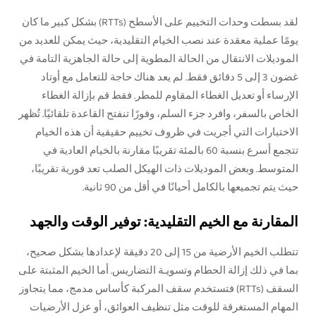
لقد بسطت وحدات التخييم على الأسطح (RTTs) بشكل كبير ما كان
يومًا عملية معقدة عند نصب الخيام التقليدية، حيث يمكن للعديد من
الموديلات الانتقال من الحالة المطوية إلى حالة الجاهزية التامة في
غضون 3 إلى 5 دقائق فقط. لم يعد هناك حاجة للتعامل مع أوتاد
الإرساء أو تعديل الغطاء المقاوم للمطر. فقط قم بإزالة الغطاء
الخاص بالسفر، وافرد جزء السلم، وفورًا تنفتح القاعدة تلقائيًا. تُظهر
الاختبارات التي أجريت في ظروف تخييم حقيقية أن هذه الخيام
تتجمع أسرع بنسبة 60 بالمئة تقريبًا مقارنة بالخيام العادية في
المتوسط. وبعض الموديلات ذات الهيكل الصلب تعد فورية تقريبًا،
حيث يتم تجميعها بالكامل أحيانًا في أقل من 90 ثانية.
المقارنة مع الخيم التقليدية: توفير الوقت والجهد
تتطلب الخيم الأرضية من 15 إلى 20 دقيقة لإعدادها بشكل صحيح،
بما في ذلك إزالة الحطام وتسويـة التضاريس. أما الخيم المثبتة على
السقف (RTTs) فتستخدم سقف المركبة كأساس مدمج، مما يتجاوز
المهام المستغرقة للوقت مثل تنظيف العوائق، أو عزل الأرضيات