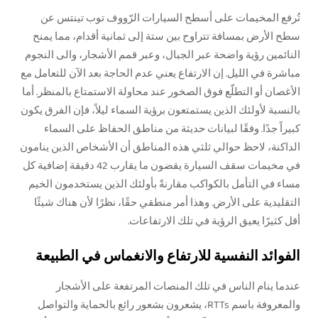
تُرفع المخيمات على أسطح السيارات الرّووف توب تينتس عن
سطح الأرض بمسافة تتراوح بين ستة إلى ثمانية أقدام، مما يمنح
النائمين رؤية واضحة عبر الجبال، وعبر قمم الأشجار، والى النجوم
مباشرة في الليل. إن الارتفاع يعني عدم الحاجة بعد الآن للتعامل مع
الأغصان أو التطلّع فوق الصخور عند محاولة الاستمتاع بالمنظر. أما
بالنسبة لأولئك الذين يستمتعون برؤية السماء ليلاً، فإن الفرق يكون
كبيراً جدًا. وفقًا لبيانات حديثة من مناطق الحفاظ على السماء
الداكنة، لاحظ حوالي ثلثي هذه المناطق أن الأشخاص الذين ينامون
في مخيمات سقف السيارة يقضون ما يقارب 42 دقيقة إضافية كل
مساء في التأمل بالكواكب مقارنةً بأولئك الذين يستخدمون الخيم
التقليدية على الأرض. وهذا أمر منطقي حقًا، نظرًا لأن هناك شيئًا
أقل كثيرًا يعيق الرؤية في تلك الارتفاعات.
الفوائد النفسية للارتفاع والانغماس في الطبيعة
عندما ينام الناس في تلك المنصات المرتفعة على الأشجار
والمعروفة باسم RTTs، يشعرون بشعور رائع بالحماية والتواصل