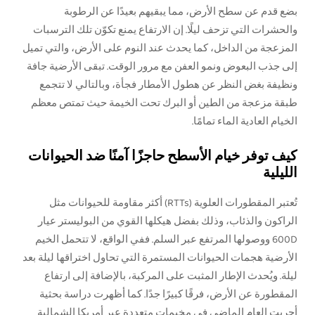
بضع قدم عن سطح الأرض، مما يبقيهم بعيدًا عن الرطوبة
والحشرات التي تزحف ليلًا. إن الارتفاع يمنع تكوّن تلك الترسبات
المزعجة من الداخل، كما يحدث عند النوم على الأرض، والتي تميل
إلى جذب البعوض ونمو العفن مع مرور الوقت. تبقى الأرضية جافة
ونظيفة بغض النظر عن هطول الأمطار فجأة، وبالتالي لا تتجمع
طبقة مزعجة من الطين أو البرك تحت الخيمة حيث تمتص معظم
الخيام العادية الماء تمامًا.
كيف توفر خيام الأسطح حاجزًا آمنًا ضد الحيوانات
الليلية
تُعتبر المقطورات العلوية (RTTs) أكثر مقاومة للحيوانات مثل
الراكون والذئاب، وذلك بفضل هيكلها القوي من البوليستر عيار
600D ووصولها المرتفع عبر السلم. ففي الواقع، لا تتحمل الخيم
الأرضية هجمات الحيوانات المستمرة التي تحاول اختراقها ليلة بعد
ليلة. ويُحدث الإطار المثبت على المركبة، بالإضافة إلى ارتفاع
المقطورة عن الأرض، فرقًا كبيرًا جدًا. كما أظهرت دراسة بحثية
أجريت العام الماضي في مخيمات متعددة عبر أمريكا الشمالية