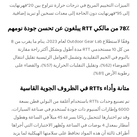
الميزات التخييم المريح في درجات حرارة تتراوح بين 20°فهرنهايت
إلى 95°فهرنهايت دون الحاجة إلى معدات تسخين أو تبريد إضافية.
78٪ من مالكي RTT يبلغون عن تحسن جودة نومهم
وفقًا لاستطلاع Outdoor Gear Lab لعام 2023، ينام ما يقرب من 8
من كل 10 مستخدمي RTT مدة أطول وبشكل أكثر راحة مقارنة
بالنوم في الخيم التقليدية. وتشمل العوامل الرئيسية تقليل انتقال
الضوضاء (62%)، وتقليل التقلبات الحرارية (57%)، والقضاء على
رطوبة الأرض (81%).
متانة وأداء RTTs في الظروف الجوية القاسية
تم تصنيع وحدات RTTs باستخدام أغلفة من البولي قطن بسعة
600D وإطارات ألمنيوم ذات جودة تُستخدم في صناعة السيارات،
وقد تم اختبارها لتتحمل رياحًا بسرعة 45 ميلاً في الساعة وهطول
أمطار بمعدل 4 بوصات في الساعة. وتُظهر الاختبارات التي أجراها
أطراف ثالثة أن هذه المواد تحافظ على سلامتها الهيكلية لما يزيد