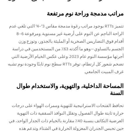
مراتب مدمجة وراحة نوم مرتفعة
تتميز RTTs بوجود مراتب رغوة مدمجة مقاس 3"–4" التي تلغي عدم
الراحة الناجم عن النوم على أرضية غير مستوية. ومرفوعة 6–8
أقدام فوق التضاريس الصخرية أو المليئة بالجذور، وتوزع وزن
الجسم بالتساوي—وهو ما أكدته 63٪ من المستخدمين في دراسة
أجرتها مؤسسة النوم عام 2023. وعلى عكس الخيام الأرضية التي
تضخم شعور كل ارتطام، توفر RTTs سطح نوم ثابتًا وجودة نوم تشبه
غرف المبيت الجامعي.
المساحة الداخلية، والتهوية، والاستخدام طوال
السنة
تحافظ الفتحات الاستراتيجية للتهوية وممرات الهواء على درجات
حرارة ثابتة طوال الفصول. وتقلل النوافذ السقفية ذات التهوية
العرضية التكاثف بنسبة 40٪ مقارنة بالخيام ذات الجدار الواحد، في
حين تحبس الجدران المعزولة الحرارة في الشتاء. وتدعم هذه