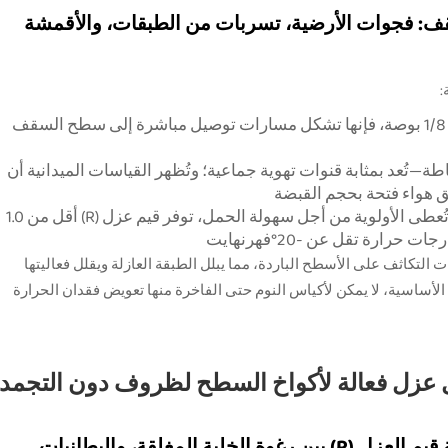
قف: فجوات الأرضية، تسربات من الطبقات، والأقمشة
:
حتى لو كانت ضيقة جدًا بحجم 1/8 بوصة، فإنها تشكل مسارات توصيل مباشرة إلى سطح السقف
تُعد بمثابة قنوات تهوية جماعية؛ وتُظهر القياسات الميدانية أن
 هواء فتحة بحجم القبضة
التي غالبًا ما تُعطى الأولوية من أجل سهولة الحمل، توفر قيم عزل (R) أقل من 1.0
 التكاثف على الأسطح الباردة، مما يبلل الطبقة العازلة ويقلل فعاليتها
ذه العيوب الأساسية، لا يمكن لأكياس النوم حتى الفاخرة منها تعويض فقدان الحرارة
عزل فعالة لأكواخ السطح لظروف دون التجمد
أنظمة أرضيات العزل الحراري: مقارنة قيم العزل (R) بين رغوة الخلية المغلقة، والبطانيات