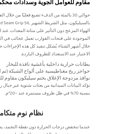
مقاوم للعوامل الجوية وسدادات محكم
حوالي 30 بالمئة من الدفء تضيع فعليًا من خ
الهواء المزعج دون التأثير على متانة المعدات. عن
الموجودة على فتحات القوارب تعمل عجائب في الحف
خلال أشهر الشتاء. يُشكل تنفيذ كل هذه الإجراءات ج
الاعتبار عند الاستعداد للظروف الباردة.
بطانات حرارية داخلية بأغشية نافذة للبخار
حواجز ريح مغناطيسية على ألواح الشبكة (تم اختبا
نوافذ مزدوجة الإغلاق بختم سيليكون مقاوم لل
تؤكد البيانات الميدانية من بعثات شتوية عبر جبال ر
بنسبة 70% في ظل ظروف مستمرة عند –20°م.
نظام نوم متكام
عندما تنخفض درجات الحرارة دون نقطة التجمد، يص