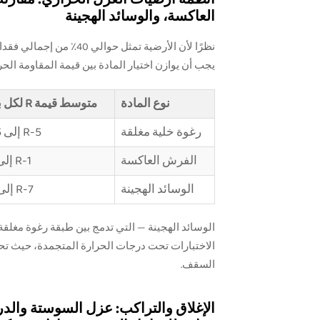
العاكسة، والوسائد الهجينة
نظرًا لأن الأرضية تمثل 
يجب أن يوازن اختيار المادة بين قيمة المقاومة الحرارية (R-value) والوزن وقابل
نوع المادة
متوسط قيمة R لكل بوصة
رغوة خلية مغلقة
R-5 إلى R-6.5
الفرش العاكسة
R-1 إلى R-2
الوسائد الهجينة
R-7 إلى R-8
الوسائد الهجينة — التي تدمج بين طبقة رغوة مغلقة
السقف.
الإغلاق والتراكب: عزل السوستة والدر