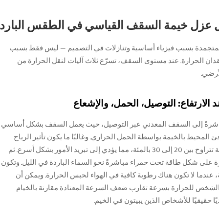
ل عزل خيمة السقف القياسي في الطقس البارد
متجمدة بسبب فيزياء أساسية وتنازلات في التصميم — ليس فقط بسبب
قدان الحرارة. عند مستوى السقف، تسرّع ثلاث آليات لنقل الحرارة من
أرضي.
د الارتفاع: التوصيل، الحمل، والإشعاع
باشرةً إلى السقف المعدني عبر التوصيل، حيث يعمل السقف بشكل أساسي
افئ المحيط بالخيمة بواسطة الحمل الحراري. وغالبًا ما يكون تأثير الرياح
أقوى على مستوى السقف، ويكون عادةً أقوى بنسبة تتراوح بين 20 إلى 30 بالمئة، مما يؤدي إلى تبريد الأمور بشكل أسرع. ثم
رة على شكل طاقة تحت حمراء مباشرةً نحو السماء الباردة في الليل. وتكون
ة، عندما لا تكون هناك رطوبة كافية في الهواء لحبس الحرارة. ويمكن أن
ان الشخص للحرارة بسرعة تقارب ضعف السرعة المعتادة مقارنة بالخيام
ًا حقيقيًا للأشخاص الذين يبيتون في الخيم.