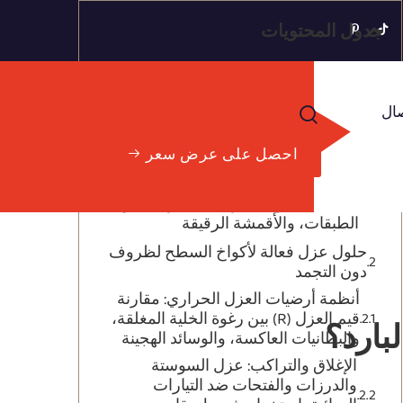
جدول المحتويات
لماذا يفشل عزل خيمة السقف القياسي
في الطقس البارد
ال
الفيزياء الكامنة وراء فقدان الحرارة عند
احصل على عرض سعر
الارتفاع: التوصيل، الحمل، والإشعاع
النقاط الضعيفة الشائعة في خيام
السقف: فجوات الأرضية، تسربات من
الطبقات، والأقمشة الرقيقة
حلول عزل فعالة لأكواخ السطح لظروف
دون التجمد
أنظمة أرضيات العزل الحراري: مقارنة
قيم العزل (R) بين رغوة الخلية المغلقة،
بارد؟
والبطانيات العاكسة، والوسائد الهجينة
الإغلاق والتراكب: عزل السوستة
والدرزات والفتحات ضد التيارات