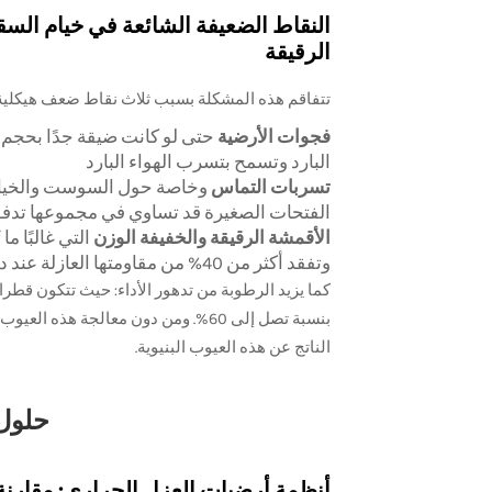
النقاط الضعيفة الشائعة في خيام الس
الرقيقة
تتفاقم هذه المشكلة بسبب ثلاث نقاط ضعف هيكلية
فجوات الأرضية
البارد وتسمح بتسرب الهواء البارد
تسربات التماس
وخاصة حول السوست والخياطة—
الفتحات الصغيرة قد تساوي في مجموعها تدفق
الأقمشة الرقيقة والخفيفة الوزن
وتفقد أكثر من 40% من مقاومتها العازلة عند درجات حرارة تقل عن -20°فهرنهايت
كما يزيد الرطوبة من تدهور الأداء: حيث تتكون قطرات
بنسبة تصل إلى 60%. ومن دون معالجة ه
الناتج عن هذه العيوب البنيوية.
حلول 