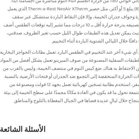
نوم جيد. يعرف معظم المُخيمين ذلك بالفعل، حيث يأتي حوالي 80٪ من حرارة الجسم أثناء النوم مباشرة من أجسامنا. ابدأ
باستخدام حصيرة نوم كاملة للأرضية بتصنيف عزل (R) يبلغ 5 أو أكثر، مثل حصير Therm-a-Rest NeoAir XTherm الذي يعمل
ة وحواف جدران الخيمة، وإلا فإن النقاط الباردة ستتشكل عبر سقف
المركبة. بالنسبة للبطانيات، استخدم كيس نوم يتم تصنيفه بدرجة حرارة أقل بـ 10 درجات مما تشير إليه توقعات الطقس. أضف
 حيث يمكن تعديل هذه الطبقات طوال الليل حسب تغير الظروف. صدقني،
فئًا خلال الليالي الشتوية الباردة أثناء التخييم.
 شيء آخر عند التخييم في الطقس البارد. تعمل بطانات الحواجز البخارية
 الطبقات السفلية المصنوعة من صوف الميرينو تعمل بشكل أفضل من المواد
ًا من الاحتفاظ به هناك. ضع كيس النوم في منتصف الخيمة، وليس بالقرب من
رجات الحرارة المنخفضة إلى التجمع ضد الجدران أو فتحات الأرضية. بالنسبة
للدرجات الحرارية دون 20 درجة فهرنهايت تحت الصفر، استخدم بطانية تسخين كهربائية تعمل بجهد 12 فولت ومصنوعة من
تمعة تحول ما قد يكون في العادة مكانًا مجمدًا على سطح الخيمة إلى بيئة
بنجاح خلال ليالٍ عديدة قضاها في الجبال المغطاة بالثلوج والمناطق
الأسئلة الشائعة