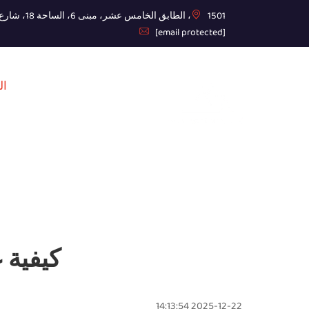
1501، الطابق الخامس عشر، مبنى 6، الساحة 18، شارع غووجونغتشوانغ الأوسط
[email protected]
ال
كيفية 
2025-12-22 14:13:54