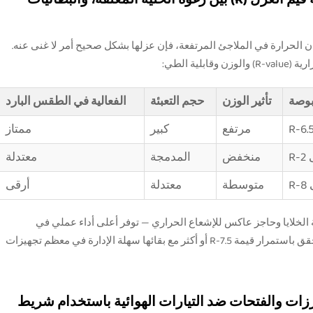
حوالي 40٪ من إجمالي فقدان الحرارة في الملاجئ المرتفعة، فإن عزلها بشكل صحيح أمر لا غنى عنه.
ية الطي:
تأثير الوزن
حجم التعبئة
الفعالية في الطقس البارد
مرتفع
كبير
ممتاز
منخفض
المدمجة
معتدلة
متوسطة
معتدلة
أرقى
 الخلايا وحاجز عاكس للإشعاع الحراري — توفر أعلى أداء عملي في
الاختبارات تحت درجات الحرارة المتجمدة، حيث تحقق باستمرار قيمة R-7.5 أو أكثر مع بقائها سهلة الإدارة في معظم تجهيزات
زات والفتحات ضد التيارات الهوائية باستخدام شريط