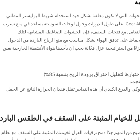
ة
لال الفجوات التي لا تكون مغلقة بشكل جيد. استخدام شريط البوليستر المطلي
بالسيليكون، مثل الشريط الشهير Gear Aid Seam Grip SIL، على طول الدرزات وحول لوحات السوستة يساعد في منع تسرب
د التعامل مع فتحات السقف، فإن الحشوات الضاغطة المشابهة لتلك
اظ على تدفق الهواء بشكل مناسب مع منع الرياح الباردة من الدخول
زءًا من استراتيجية عزل فعّالة يجب أن يأخذها هواة الأنشطة الخارجية بعين
رها لتقليل اختراق برودة الريح بنسبة 85%)
تجمد
وكي والدرع الكندي أن هذه التدابير تقلل فقدان الحرارة الناتج عن الحمل
ل للخيام المثبتة على السقف في الطقس البارد
بح من المهم جدًا دمج ترقيات العزل لخيمتك المثبتة على السقف مع نظام